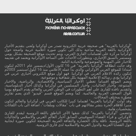
"أوكرانيا بالعربية" هي صحيفة عربية الكترونية تصدر من أوكرانيا وتُعنى بتقديم الأخبار
الأوكرانية باللغة العربية ساعية بذلك الى تكوين صورة اعلامية عربية واضحة حول
أوكرانيا مركزة على اهتمامات القارئ العربي، ويتم تحديث موقع الصحيفة بشكل يومي
ومستمر بالسبق الإخباري، وبتطورات الأحداث على الساحة الأوكرانية ويعتمد في تقديمه
للاخبار على المهنية والموضوعية والحيادية التامة.
وقد جائت انطلاقة "أوكرانيا بالعربية" في 16 كانون الأول/ديسمبر عام 2011م لتكون
امتدادا للموقع العربي الاوكراني والذي بدأ عمله الاعلامي منذ 16 أيلول/سبتمبر 2003م
لتكون رائدة الاعلام العربي في أوكرانيا. فهو أول موقع الكتروني أخباري عربي في
أوكرانيا يؤدي رسالته الاعلامية المهنية بكل شفافية و موضوعية.
ويضم الموقع أقساماً تغطي: الأخبار السياسية، والاقتصادية، والرياضية، والاخبار
المتنوعة، وأخبار الجاليات، وأخبار المسلمين في أوكرانيا وكذلك أخبار الدبلوماسية،
ولتقديم نافذة للقارئ على أهم التطورات في الوطن العربي والعالم يقدم الموقع يوميا
أقوال الصحف العربية والعالمية. كما ويضم الموقع قسم "فيديو" الذي يضم تقارير
مصوَّرة بمختلف المجالات.
وقد أولت "أوكرانيا بالعربية" اهتماما كبيرا للكاتب العربي في أوكرانيا والعالم لتكون
منبرا للاقلام الحرة بنشر مقالاتهم في باب "مقالات وملفات"، اضافة الى باب اللقائات
بشخصيات هامة.
وتتضمن "أوكرانيا بالعربية" كذلك شقها الآخر الناطق باللغة الروسية ليقدم للقارئ
الاوكراني و قراء الفضاء السوفييتي السابق أخبار العالم العربي والاسلامي والجاليات
باللغة الروسية. ناقلة بذلك الحضارة والثقافة العربية الصحيحة لتكوين صورة ايجابية
حول القضايا العربية والدول العربية والاسلامية لدى قارئ الروسية.
تعليمات الاستخدام
معلومات عنا
جهات الاتصال
الصفحة الرئيسية