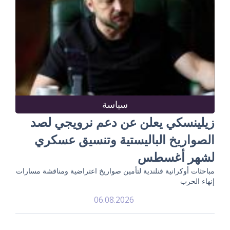
سياسة
زيلينسكي يعلن عن دعم نرويجي لصد
الصواريخ الباليستية وتنسيق عسكري
لشهر أغسطس
مباحثات أوكرانية فنلندية لتأمين صواريخ اعتراضية ومناقشة مسارات
إنهاء الحرب
06.08.2026