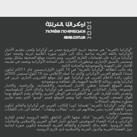
"أوكرانيا بالعربية" هي صحيفة عربية الكترونية تصدر من أوكرانيا وتُعنى بتقديم الأخبار
الأوكرانية باللغة العربية ساعية بذلك الى تكوين صورة اعلامية عربية واضحة حول
أوكرانيا مركزة على اهتمامات القارئ العربي، ويتم تحديث موقع الصحيفة بشكل يومي
ومستمر بالسبق الإخباري، وبتطورات الأحداث على الساحة الأوكرانية ويعتمد في تقديمه
للاخبار على المهنية والموضوعية والحيادية التامة.
وقد جائت انطلاقة "أوكرانيا بالعربية" في 16 كانون الأول/ديسمبر عام 2011م لتكون
امتدادا للموقع العربي الاوكراني والذي بدأ عمله الاعلامي منذ 16 أيلول/سبتمبر 2003م
لتكون رائدة الاعلام العربي في أوكرانيا. فهو أول موقع الكتروني أخباري عربي في
أوكرانيا يؤدي رسالته الاعلامية المهنية بكل شفافية و موضوعية.
ويضم الموقع أقساماً تغطي: الأخبار السياسية، والاقتصادية، والرياضية، والاخبار
المتنوعة، وأخبار الجاليات، وأخبار المسلمين في أوكرانيا وكذلك أخبار الدبلوماسية،
ولتقديم نافذة للقارئ على أهم التطورات في الوطن العربي والعالم يقدم الموقع يوميا
أقوال الصحف العربية والعالمية. كما ويضم الموقع قسم "فيديو" الذي يضم تقارير
مصوَّرة بمختلف المجالات.
وقد أولت "أوكرانيا بالعربية" اهتماما كبيرا للكاتب العربي في أوكرانيا والعالم لتكون
منبرا للاقلام الحرة بنشر مقالاتهم في باب "مقالات وملفات"، اضافة الى باب اللقائات
بشخصيات هامة.
وتتضمن "أوكرانيا بالعربية" كذلك شقها الآخر الناطق باللغة الروسية ليقدم للقارئ
الاوكراني و قراء الفضاء السوفييتي السابق أخبار العالم العربي والاسلامي والجاليات
باللغة الروسية. ناقلة بذلك الحضارة والثقافة العربية الصحيحة لتكوين صورة ايجابية
حول القضايا العربية والدول العربية والاسلامية لدى قارئ الروسية.