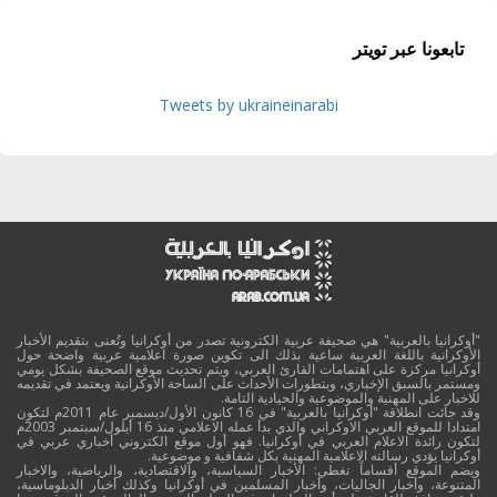
تابعونا عبر تويتر
Tweets by ukraineinarabi
"أوكرانيا بالعربية" هي صحيفة عربية الكترونية تصدر من أوكرانيا وتُعنى بتقديم الأخبار
الأوكرانية باللغة العربية ساعية بذلك الى تكوين صورة اعلامية عربية واضحة حول
أوكرانيا مركزة على اهتمامات القارئ العربي، ويتم تحديث موقع الصحيفة بشكل يومي
ومستمر بالسبق الإخباري، وبتطورات الأحداث على الساحة الأوكرانية ويعتمد في تقديمه
للاخبار على المهنية والموضوعية والحيادية التامة.
وقد جائت انطلاقة "أوكرانيا بالعربية" في 16 كانون الأول/ديسمبر عام 2011م لتكون
امتدادا للموقع العربي الاوكراني والذي بدأ عمله الاعلامي منذ 16 أيلول/سبتمبر 2003م
لتكون رائدة الاعلام العربي في أوكرانيا. فهو أول موقع الكتروني أخباري عربي في
أوكرانيا يؤدي رسالته الاعلامية المهنية بكل شفافية و موضوعية.
ويضم الموقع أقساماً تغطي: الأخبار السياسية، والاقتصادية، والرياضية، والاخبار
المتنوعة، وأخبار الجاليات، وأخبار المسلمين في أوكرانيا وكذلك أخبار الدبلوماسية،