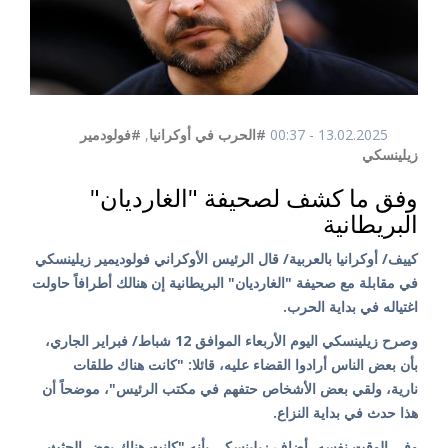
13.02.2025 - 00:37
#الحرب في أوكرانيا
,
#فولودمير
زيلينسكي
وفق ما كشف لصحيفة "الغارديان"
البريطانية
كييف/ أوكرانيا بالعربية/ قال الرئيس الأوكراني فولوديمير زيلينسكي
في مقابلة مع صحيفة "الغارديان" البريطانية إن هنالك أطرافاً حاولت
اغتياله في بداية الحرب.
وصرح زيلينسكي اليوم الأربعاء الموافق 12 شباط/ فبراير الجاري،
بأن بعض الناس أرادوا القضاء عليه، قائلا: "كانت هناك طلقات
نارية، ولقي بعض الأشخاص حتفهم في مكتب الرئيس"، موضحاً أن
هذا حدث في بداية النزاع.
وفي الوقت نفسه، أضاف زيلينسكي بأنه "كانت هناك بعض الجثث