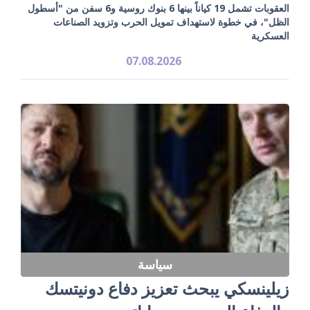
العقوبات تشمل 19 كياناً بينها 6 بنوك روسية و6 سفن من "أسطول
الظل"، في خطوة لاستهداف تمويل الحرب وتزويد الصناعات
العسكرية
07.08.2026
سياسة
زيلينسكي يبحث تعزيز دفاع دونيتسك