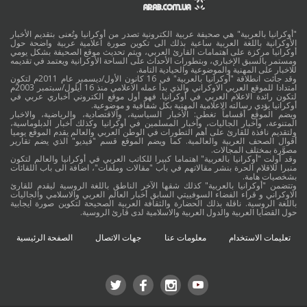
"أوكرانيا بالعربية" هي صحيفة عربية الكترونية تصدر من أوكرانيا وتُعنى بتقديم الأخبار
الأوكرانية باللغة العربية ساعية بذلك الى تكوين صورة اعلامية عربية واضحة حول
أوكرانيا مركزة على اهتمامات القارئ العربي، ويتم تحديث موقع الصحيفة بشكل يومي
ومستمر بالسبق الإخباري، وبتطورات الأحداث على الساحة الأوكرانية ويعتمد في تقديمه
للاخبار على المهنية والموضوعية والحيادية التامة.
وقد جائت انطلاقة "أوكرانيا بالعربية" في 16 كانون الأول/ديسمبر عام 2011م لتكون
امتدادا للموقع العربي الاوكراني والذي بدأ عمله الاعلامي منذ 16 أيلول/سبتمبر 2003م
لتكون رائدة الاعلام العربي في أوكرانيا. فهو أول موقع الكتروني أخباري عربي في
أوكرانيا يؤدي رسالته الاعلامية المهنية بكل شفافية و موضوعية.
ويضم الموقع أقساماً تغطي: الأخبار السياسية، والاقتصادية، والرياضية، والاخبار
المتنوعة، وأخبار الجاليات، وأخبار المسلمين في أوكرانيا وكذلك أخبار الدبلوماسية،
ولتقديم نافذة للقارئ على أهم التطورات في الوطن العربي والعالم يقدم الموقع يوميا
أقوال الصحف العربية والعالمية. كما ويضم الموقع قسم "فيديو" الذي يضم تقارير
مصوَّرة بمختلف المجالات.
وقد أولت "أوكرانيا بالعربية" اهتماما كبيرا للكاتب العربي في أوكرانيا والعالم لتكون
منبرا للاقلام الحرة بنشر مقالاتهم في باب "مقالات وملفات"، اضافة الى باب اللقائات
بشخصيات هامة.
وتتضمن "أوكرانيا بالعربية" كذلك شقها الآخر الناطق باللغة الروسية ليقدم للقارئ
الاوكراني و قراء الفضاء السوفييتي السابق أخبار العالم العربي والاسلامي والجاليات
باللغة الروسية. ناقلة بذلك الحضارة والثقافة العربية الصحيحة لتكوين صورة ايجابية
حول القضايا العربية والدول العربية والاسلامية لدى قارئ الروسية.
تعليمات الاستخدام
معلومات عنا
جهات الاتصال
الصفحة الرئيسية