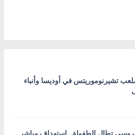
ب تشيرنوموريتس في أوديسا وأنباء
لروسي تطال الطفولة.. استهداف مباشر