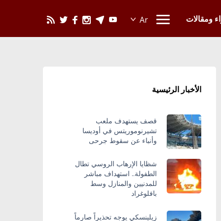
يحدث في العالم
اء ومقالات
الأخبار الرئيسية
قصف يستهدف ملعب
تشيرنوموريتس في أوديسا
وأنباء عن سقوط جرحى
شظايا الإرهاب الروسي تطال
الطفولة.. استهداف مباشر
للمدنيين والمنازل وسط
بافلوغراد
زيلينسكي يوجه تحذيراً صارماً