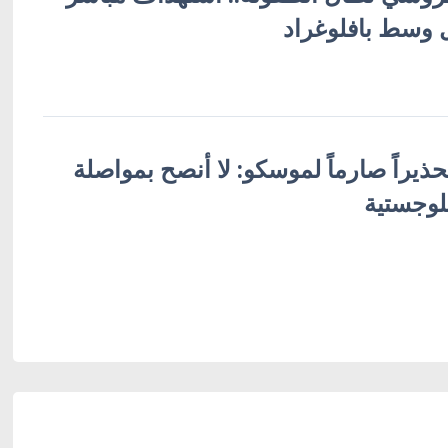
ل وسط بافلوغراد
ذيراً صارماً لموسكو: لا أنصح بمواصلة
وجستية