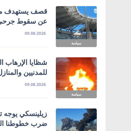
قصف يستهدف ملع
عن سقوط جرحى
09.08.2026
سياسة
شظايا الإرهاب ا
للمدنيين والمناز
09.08.2026
سياسة
زيلينسكي يوجه تح
ضرب خطوطنا الل