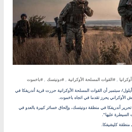
كرانيا
,
#القوات المسلحة الأوكرانية
,
#دونيتسك
,
#باخموت
يف/ أوكرانيا بالعربية/ أعلنت هيئة الأركان العامة في 15 أيلول/ سبتمبر أن القوات المسلحة الأوكرانية حررت قرية أندريفكا في
ش الأوكراني يحرز تقدما في اتجاه باخموت.
م تحرير أندريفكا في منطقة دونيتسك، وإلحاق خسائر كبيرة بالعدو في
السيطرة عليها".
ي منطقة كليشيفكا.