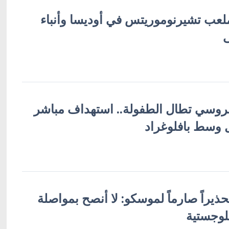
ب تشيرنوموريتس في أوديسا وأنباء
لروسي تطال الطفولة.. استهداف مباشر
ل وسط بافلوغراد
ذيراً صارماً لموسكو: لا أنصح بمواصلة
وجستية