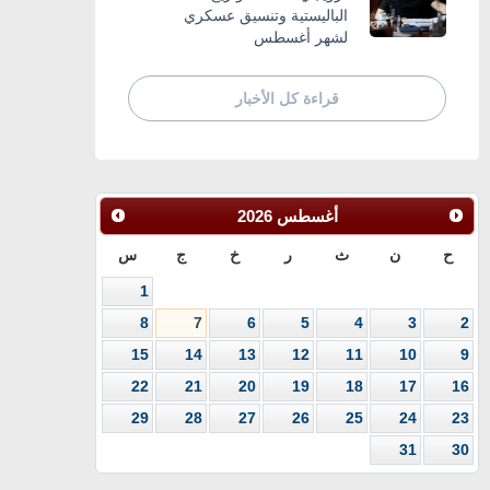
الباليستية وتنسيق عسكري
لشهر أغسطس
قراءة كل الأخبار
أغسطس
2026
ح
ن
ث
ر
خ
ج
س
1
8
7
6
5
4
3
2
15
14
13
12
11
10
9
22
21
20
19
18
17
16
29
28
27
26
25
24
23
31
30