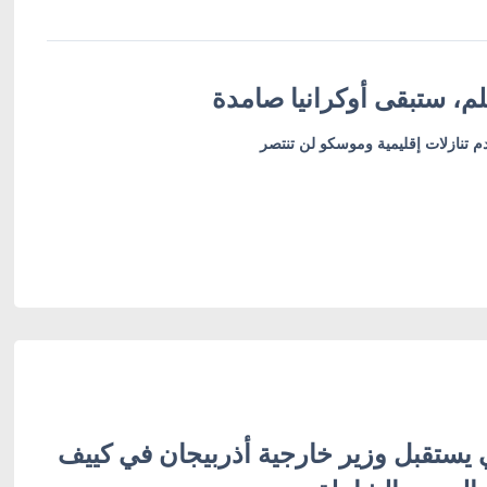
م، ستبقى أوكرانيا صامدة
دم تنازلات إقليمية وموسكو لن تنتصر
 يستقبل وزير خارجية أذربيجان في كييف