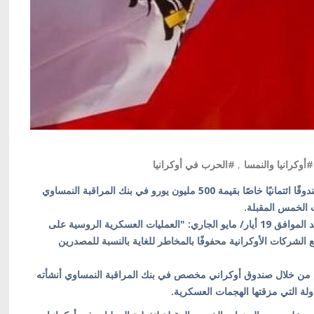
#أوكرانيا والنمسا
,
#الحرب في أوكرانيا
كييف/ أوكرانيا بالعربية/ أطلقت وزارة المالية النمساوية صندوقًا ائتمانيًا خاصًا بقيمة 500 مليون يورو في بنك المراقبة النمساوي
ت الخمس المقبلة.
وقالت وزارة المالية النمساوية في بيان صحفي لها يوم الأحد الموافق 19 أيار/ مايو الجاري: "العمليات العسكرية الروسية على
الشركات الأوكرانية محفوفًا بالمخاطر للغاية بالنسبة للمصدرين
دعم من خلال صندوق أوكراني مخصص في بنك المراقبة النمساوي أنشأته
ولة التي مزقتها الهجمات العسكرية.