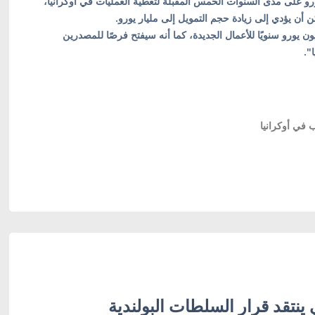
 إلى أن بنك المراقبة سيقدم 500 مليون يورو على مدى السنوات الخمس المقبلة لتغطية العمليات في أوكرانيا،
أن يؤدي إلى زيادة حجم التمويل إلى مليار يورو.
 بالقول: "كذلك سيتم تخصيص ما يقرب من 100 مليون يورو سنويًا للأعمال الجديدة، كما أنه سيفتح فرصًا للمصدرين
".
 في أوكرانيا
 ينتقد قرار السلطات البولندية