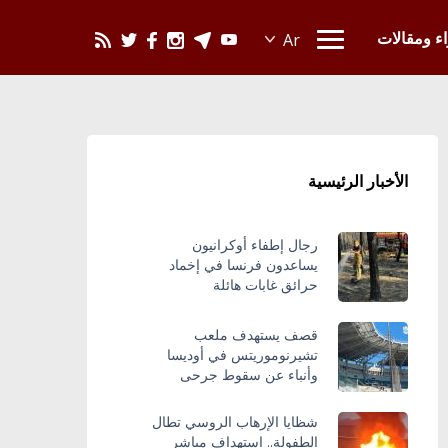
يحدث في العالم
اء ومقالات
الأخبار الرئيسية
رجال إطفاء أوكرانيون
يساعدون فرنسا في إخماد
حرائق غابات هائلة
قصف يستهدف ملعب
تشيرنوموريتس في أوديسا
وأنباء عن سقوط جرحى
شظايا الإرهاب الروسي تطال
الطفولة.. استهداف مباشر