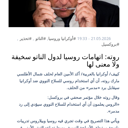
21.05.2026 - 19:33
#أوكرانيا وروسيا
,
#الناتو
,
#تحذير
,
#بروكسيل
روته: اتهامات روسيا لدول الناتو سخيفة
ولا معنى لها
كييف/ أوكرانيا بالعربية/ أكد الأمين العام لحلف شمال الأطلسي
مارك روته، أن أي استخدام روسي للسلاح النووي ضد أوكرانيا
سيقابل برد «مدمر» من الحلف.
وقال روته خلال مؤتمر صحفي في بروكسل:
«الروس يعلمون أن أي استخدام للسلاح النووي سيؤدي إلى رد
مدمر».
ويأتي هذا التصريح في وقت تجري فيه روسيا وبيلاروس تدريبات
واسعة مرتبطة بالأسلحة النووية، وسط تصاعد التوتر الأمني في