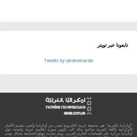
تابعونا عبر تويتر
Tweets by ukraineinarabi
"أوكرانيا بالعربية" هي صحيفة عربية الكترونية تصدر من أوكرانيا وتُعنى بتقديم الأخبار
الأوكرانية باللغة العربية ساعية بذلك الى تكوين صورة اعلامية عربية واضحة حول
أوكرانيا مركزة على اهتمامات القارئ العربي، ويتم تحديث موقع الصحيفة بشكل يومي