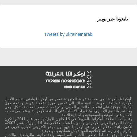
تابعونا عبر تويتر
Tweets by ukraineinarabi
"أوكرانيا بالعربية" هي صحيفة عربية الكترونية تصدر من أوكرانيا وتُعنى بتقديم الأخبار
الأوكرانية باللغة العربية ساعية بذلك الى تكوين صورة اعلامية عربية واضحة حول
أوكرانيا مركزة على اهتمامات القارئ العربي، ويتم تحديث موقع الصحيفة بشكل يومي
ومستمر بالسبق الإخباري، وبتطورات الأحداث على الساحة الأوكرانية ويعتمد في تقديمه
للاخبار على المهنية والموضوعية والحيادية التامة.
وقد جائت انطلاقة "أوكرانيا بالعربية" في 16 كانون الأول/ديسمبر عام 2011م لتكون
امتدادا للموقع العربي الاوكراني والذي بدأ عمله الاعلامي منذ 16 أيلول/سبتمبر 2003م
لتكون رائدة الاعلام العربي في أوكرانيا. فهو أول موقع الكتروني أخباري عربي في
أوكرانيا يؤدي رسالته الاعلامية المهنية بكل شفافية و موضوعية.
ويضم الموقع أقساماً تغطي: الأخبار السياسية، والاقتصادية، والرياضية، والاخبار