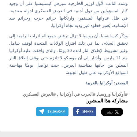
وشدد النائب الأول لوزير الخارجية سيرهي كيسليتسيا على أن وجود
كبار المسؤولين من دول أجنبية في العرض العسكري لدولة معتدية،
في ظل عدوانها المستمر، وارتكابها جرائم حرب وجرائم ضد
الإنسانية، يُعتبر خطوة غير ودية تجاه أوكرانيا.
وذكّر كيسليتسيا بأن روسيا لا تزال ترفض جميع المبادرات الرامية إلى
تحقيق السلام، بما في ذلك اقتراح الولايات المتحدة لوقف شامل
وغير مشروط لإطلاق النار لمدة 30 يومًا، والذي وافقت عليه أوكرانيا
منذ 11 مارس. وأشار إلى أن موسكو لا تلتزم حتى بوقف إطلاق النار
المعلن من جانبها بمناسبة العرض، حيث تواصل يوميًا مهاجمة
المواقع الأوكرانية على طول الجبهة.
المصدر: أوكرانيا بالعربية
#أوكرانيا وروسيا
,
#الحرب في أوكرانيا
,
#العرض العسكري
مشاركة هذا المنشور:
TELEGRAM
SHARE