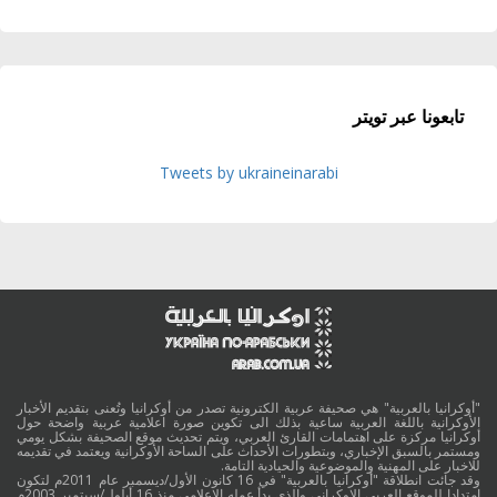
تابعونا عبر تويتر
Tweets by ukraineinarabi
"أوكرانيا بالعربية" هي صحيفة عربية الكترونية تصدر من أوكرانيا وتُعنى بتقديم الأخبار
الأوكرانية باللغة العربية ساعية بذلك الى تكوين صورة اعلامية عربية واضحة حول
أوكرانيا مركزة على اهتمامات القارئ العربي، ويتم تحديث موقع الصحيفة بشكل يومي
ومستمر بالسبق الإخباري، وبتطورات الأحداث على الساحة الأوكرانية ويعتمد في تقديمه
للاخبار على المهنية والموضوعية والحيادية التامة.
وقد جائت انطلاقة "أوكرانيا بالعربية" في 16 كانون الأول/ديسمبر عام 2011م لتكون
امتدادا للموقع العربي الاوكراني والذي بدأ عمله الاعلامي منذ 16 أيلول/سبتمبر 2003م