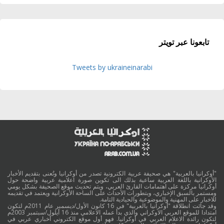
تابعونا عبر تويتر
Tweets by ukraineinarabi
"أوكرانيا بالعربية" هي صحيفة عربية الكترونية تصدر من أوكرانيا وتُعنى بتقديم الأخبار
الأوكرانية باللغة العربية ساعية بذلك الى تكوين صورة اعلامية عربية واضحة حول
أوكرانيا مركزة على اهتمامات القارئ العربي، ويتم تحديث موقع الصحيفة بشكل يومي
ومستمر بالسبق الإخباري، وبتطورات الأحداث على الساحة الأوكرانية ويعتمد في تقديمه
للاخبار على المهنية والموضوعية والحيادية التامة.
وقد جائت انطلاقة "أوكرانيا بالعربية" في 16 كانون الأول/ديسمبر عام 2011م لتكون
امتدادا للموقع العربي الاوكراني والذي بدأ عمله الاعلامي منذ 16 أيلول/سبتمبر 2003م
لتكون رائدة الاعلام العربي في أوكرانيا. فهو أول موقع الكتروني أخباري عربي في