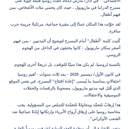
الاجتماعي: " في آذار/ مارس 2022 ألقت روسيا قنبلة جوية على
مسرح الدراما في ماريوبول ، حيث كان يحتمي مئات الأشخاص، بمن
فيهم أطفال.
لقد حوّلت هذا المكان عمدًا إلى مقبرة جماعية، مرتكبةً جريمة حرب
سافرة.
كُتبت كلمة "أطفال" أمام المسرح لتوضيح أن المدنيين - بمن فيهم
أصغر سكان ماريوبول - كانوا يختبئون في الداخل من الهجوم
الروسي.
بالنسبة لروسيا، لم يكن هذا سببًا للتوقف، بل ذريعةً أخرى للهجوم.
في كانون الأول/ ديسمبر 2025 - بعد ثلاث سنوات - تُقيم روسيا
احتفالاتٍ بمناسبة ما يُسمى "إعادة افتتاح" المسرح، في نفس الموقع
الذي قُتل فيه مدنيو ماريوبول، مصحوبةً بالرقصات والحفلات
الموسيقية والاحتفالات.
هذا إرهابٌ مُتعمّد ومحاولةٌ مُتعمّدة للتملص من المسؤولية. يجب
محاسبة روسيا على إزهاق أرواح الأبرياء وارتكابها إبادةً جماعيةً ضد
الشعب الأوكراني".
وتجدر الإشارة إلى أن منظمة العفو الدولية اعترفت رسمياً بالغارة