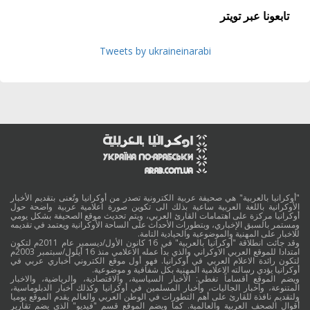
تابعونا عبر تويتر
Tweets by ukraineinarabi
"أوكرانيا بالعربية" هي صحيفة عربية الكترونية تصدر من أوكرانيا وتُعنى بتقديم الأخبار
الأوكرانية باللغة العربية ساعية بذلك الى تكوين صورة اعلامية عربية واضحة حول
أوكرانيا مركزة على اهتمامات القارئ العربي، ويتم تحديث موقع الصحيفة بشكل يومي
ومستمر بالسبق الإخباري، وبتطورات الأحداث على الساحة الأوكرانية ويعتمد في تقديمه
للاخبار على المهنية والموضوعية والحيادية التامة.
وقد جائت انطلاقة "أوكرانيا بالعربية" في 16 كانون الأول/ديسمبر عام 2011م لتكون
امتدادا للموقع العربي الاوكراني والذي بدأ عمله الاعلامي منذ 16 أيلول/سبتمبر 2003م
لتكون رائدة الاعلام العربي في أوكرانيا. فهو أول موقع الكتروني أخباري عربي في
أوكرانيا يؤدي رسالته الاعلامية المهنية بكل شفافية و موضوعية.
ويضم الموقع أقساماً تغطي: الأخبار السياسية، والاقتصادية، والرياضية، والاخبار
المتنوعة، وأخبار الجاليات، وأخبار المسلمين في أوكرانيا وكذلك أخبار الدبلوماسية،
ولتقديم نافذة للقارئ على أهم التطورات في الوطن العربي والعالم يقدم الموقع يوميا
أقوال الصحف العربية والعالمية. كما ويضم الموقع قسم "فيديو" الذي يضم تقارير