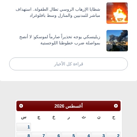
شظايا الإرهاب الروسي تطال الطفولة.. استهداف
مباشر للمدنيين والمنازل وسط بافلوغراد
زيلينسكي يوجه تحذيراً صارماً لموسكو: لا أنصح
بمواصلة ضرب خطوطنا اللوجستية
قراءة كل الأخبار
أغسطس
2026
ح
ن
ث
ر
خ
ج
س
1
8
7
6
5
4
3
2