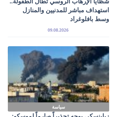
شظايا الإرهاب الروسي تطال الطفولة..
استهداف مباشر للمدنيين والمنازل
وسط بافلوغراد
09.08.2026
سياسة
زيلينسكي يوجه تحذيراً صارماً لموسكو: