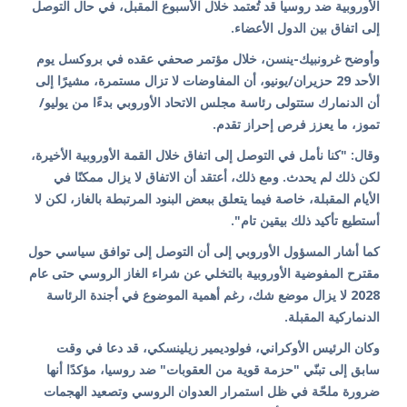
الأوروبية ضد روسيا قد تُعتمد خلال الأسبوع المقبل، في حال التوصل
إلى اتفاق بين الدول الأعضاء.
وأوضح غرونبيك-ينسن، خلال مؤتمر صحفي عقده في بروكسل يوم
الأحد 29 حزيران/يونيو، أن المفاوضات لا تزال مستمرة، مشيرًا إلى
أن الدنمارك ستتولى رئاسة مجلس الاتحاد الأوروبي بدءًا من يوليو/
تموز، ما يعزز فرص إحراز تقدم.
وقال: "كنا نأمل في التوصل إلى اتفاق خلال القمة الأوروبية الأخيرة،
لكن ذلك لم يحدث. ومع ذلك، أعتقد أن الاتفاق لا يزال ممكنًا في
الأيام المقبلة، خاصة فيما يتعلق ببعض البنود المرتبطة بالغاز، لكن لا
أستطيع تأكيد ذلك بيقين تام".
كما أشار المسؤول الأوروبي إلى أن التوصل إلى توافق سياسي حول
مقترح المفوضية الأوروبية بالتخلي عن شراء الغاز الروسي حتى عام
2028 لا يزال موضع شك، رغم أهمية الموضوع في أجندة الرئاسة
الدنماركية المقبلة.
وكان الرئيس الأوكراني، فولوديمير زيلينسكي، قد دعا في وقت
سابق إلى تبنّي "حزمة قوية من العقوبات" ضد روسيا، مؤكدًا أنها
ضرورة ملحّة في ظل استمرار العدوان الروسي وتصعيد الهجمات