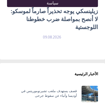
سياسة
زيلينسكي يوجه تحذيراً صارماً لموسكو:
لا أنصح بمواصلة ضرب خطوطنا
اللوجستية
09.08.2026
الأخبار الرئيسية
قصف يستهدف ملعب تشيرنوموريتس في
أوديسا وأنباء عن سقوط جرحى