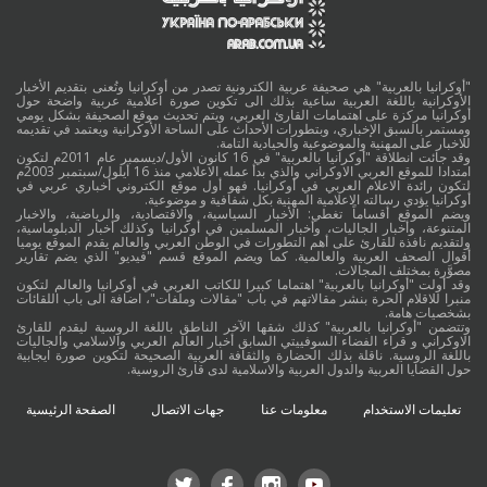
"أوكرانيا بالعربية" هي صحيفة عربية الكترونية تصدر من أوكرانيا وتُعنى بتقديم الأخبار
الأوكرانية باللغة العربية ساعية بذلك الى تكوين صورة اعلامية عربية واضحة حول
أوكرانيا مركزة على اهتمامات القارئ العربي، ويتم تحديث موقع الصحيفة بشكل يومي
ومستمر بالسبق الإخباري، وبتطورات الأحداث على الساحة الأوكرانية ويعتمد في تقديمه
للاخبار على المهنية والموضوعية والحيادية التامة.
وقد جائت انطلاقة "أوكرانيا بالعربية" في 16 كانون الأول/ديسمبر عام 2011م لتكون
امتدادا للموقع العربي الاوكراني والذي بدأ عمله الاعلامي منذ 16 أيلول/سبتمبر 2003م
لتكون رائدة الاعلام العربي في أوكرانيا. فهو أول موقع الكتروني أخباري عربي في
أوكرانيا يؤدي رسالته الاعلامية المهنية بكل شفافية و موضوعية.
ويضم الموقع أقساماً تغطي: الأخبار السياسية، والاقتصادية، والرياضية، والاخبار
المتنوعة، وأخبار الجاليات، وأخبار المسلمين في أوكرانيا وكذلك أخبار الدبلوماسية،
ولتقديم نافذة للقارئ على أهم التطورات في الوطن العربي والعالم يقدم الموقع يوميا
أقوال الصحف العربية والعالمية. كما ويضم الموقع قسم "فيديو" الذي يضم تقارير
مصوَّرة بمختلف المجالات.
وقد أولت "أوكرانيا بالعربية" اهتماما كبيرا للكاتب العربي في أوكرانيا والعالم لتكون
منبرا للاقلام الحرة بنشر مقالاتهم في باب "مقالات وملفات"، اضافة الى باب اللقائات
بشخصيات هامة.
وتتضمن "أوكرانيا بالعربية" كذلك شقها الآخر الناطق باللغة الروسية ليقدم للقارئ
الاوكراني و قراء الفضاء السوفييتي السابق أخبار العالم العربي والاسلامي والجاليات
باللغة الروسية. ناقلة بذلك الحضارة والثقافة العربية الصحيحة لتكوين صورة ايجابية
حول القضايا العربية والدول العربية والاسلامية لدى قارئ الروسية.
تعليمات الاستخدام
معلومات عنا
جهات الاتصال
الصفحة الرئيسية