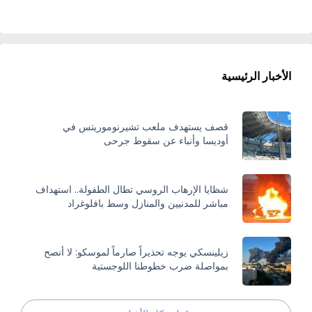
الأخبار الرئيسية
قصف يستهدف ملعب تشيرنوموريتس في
أوديسا وأنباء عن سقوط جرحى
شظايا الإرهاب الروسي تطال الطفولة.. استهداف
مباشر للمدنيين والمنازل وسط بافلوغراد
زيلينسكي يوجه تحذيراً صارماً لموسكو: لا أنصح
بمواصلة ضرب خطوطنا اللوجستية