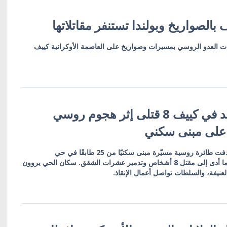
بالصواريخ وبولندا تستنفر مقاتلاتها
ات العدو الروسي بمسيرات وصواريخ على العاصمة الأوكرانية كييف
تصعيد دموي جديد في كييف 8 قتلى إثر هجوم روسي
 على مبنى سكني
في هجوم دموي جديد، استهدفت طائرة روسية مسيّرة مبنى سكنيًا من 25 طابقًا في حي
دارنيتسكي بالعاصمة كييف، ما أدى إلى مقتل 8 أشخاص وتدمير عشرات الشقق. سكان الحي يروون
عنيفة، والسلطات تواصل أعمال الإنقاذ.