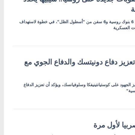
ة
العقوبات تشمل 19 كياناً بينها 6 بنوك روسية و6 سفن من "أسطول الظل"، في خطوة لاستهداف
ات العسكرية
عزيز دفاع دونيتسك والدفاع الجوي مع
ز الجهود على كوستيانتينيفكا وسلوفيانسك، ويؤكد أن تعزيز الدفاع
سية"
بيا لأول مرة