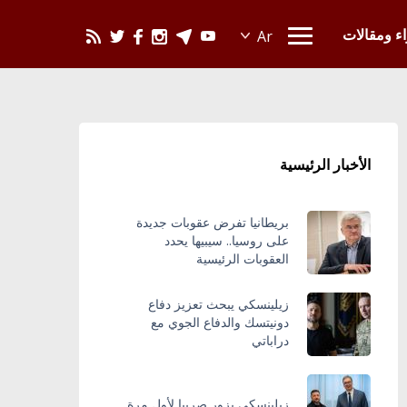
يحدث في العالم
اء ومقالات
الأخبار الرئيسية
بريطانيا تفرض عقوبات جديدة
على روسيا.. سيبيها يحدد
العقوبات الرئيسية
زيلينسكي يبحث تعزيز دفاع
دونيتسك والدفاع الجوي مع
دراباتي
زيلينسكي يزور صربيا لأول مرة