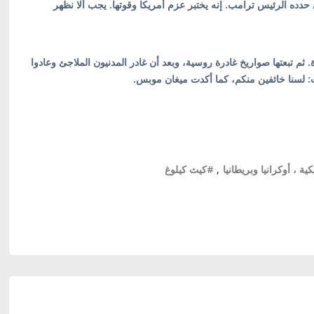
حدده الرئيس ترامب. إنه يختبر عزم أمريكا وقوتها. يجب ألا نظهر
م تبعتها صواريخ غادرة روسية، وبعد أن غادر المدنيون الملاجئ وعادوا
: لسنا خائفين منكم، كما أكدت ميغان موبس.
ية ، أوكرانيا وبريطانيا
,
#كيث كيلوغ