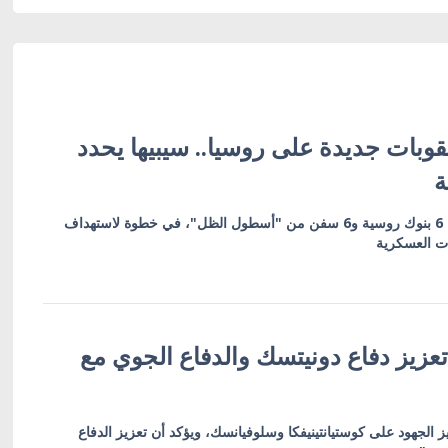
وبات جديدة على روسيا.. سيبيها يحدد
ة
العقوبات تشمل 19 كياناً بينها 6 بنوك روسية و6 سفن من "أسطول الظل"، في خطوة لاستهداف
ات العسكرية
عزيز دفاع دونيتسك والدفاع الجوي مع
ز الجهود على كوستيانتينيفكا وسلوفيانسك، ويؤكد أن تعزيز الدفاع