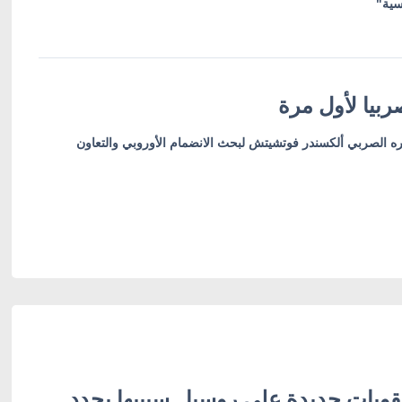
سية"
بيا لأول مرة
ره الصربي ألكسندر فوتشيتش لبحث الانضمام الأوروبي والتعاون
وبات جديدة على روسيا.. سيبيها يحدد