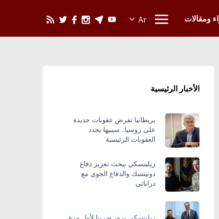
يحدث في العالم
اء ومقالات
الأخبار الرئيسية
بريطانيا تفرض عقوبات جديدة
على روسيا.. سيبيها يحدد
العقوبات الرئيسية
زيلينسكي يبحث تعزيز دفاع
دونيتسك والدفاع الجوي مع
دراباتي
زيلينسكي يزور صربيا لأول مرة