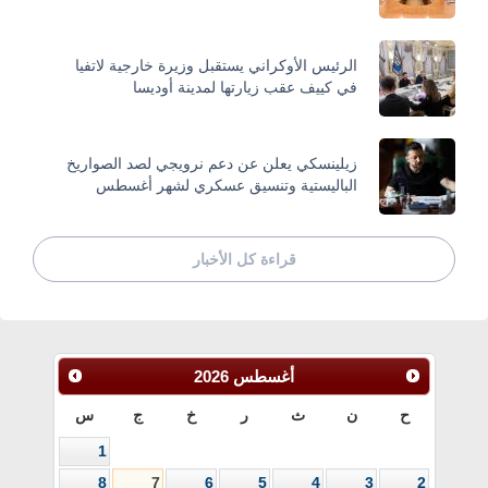
الرئيس الأوكراني يستقبل وزيرة خارجية لاتفيا
في كييف عقب زيارتها لمدينة أوديسا
زيلينسكي يعلن عن دعم نرويجي لصد الصواريخ
الباليستية وتنسيق عسكري لشهر أغسطس
قراءة كل الأخبار
أغسطس
2026
ح
ن
ث
ر
خ
ج
س
1
8
7
6
5
4
3
2