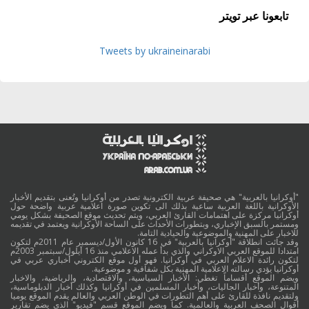
تابعونا عبر تويتر
Tweets by ukraineinarabi
"أوكرانيا بالعربية" هي صحيفة عربية الكترونية تصدر من أوكرانيا وتُعنى بتقديم الأخبار
الأوكرانية باللغة العربية ساعية بذلك الى تكوين صورة اعلامية عربية واضحة حول
أوكرانيا مركزة على اهتمامات القارئ العربي، ويتم تحديث موقع الصحيفة بشكل يومي
ومستمر بالسبق الإخباري، وبتطورات الأحداث على الساحة الأوكرانية ويعتمد في تقديمه
للاخبار على المهنية والموضوعية والحيادية التامة.
وقد جائت انطلاقة "أوكرانيا بالعربية" في 16 كانون الأول/ديسمبر عام 2011م لتكون
امتدادا للموقع العربي الاوكراني والذي بدأ عمله الاعلامي منذ 16 أيلول/سبتمبر 2003م
لتكون رائدة الاعلام العربي في أوكرانيا. فهو أول موقع الكتروني أخباري عربي في
أوكرانيا يؤدي رسالته الاعلامية المهنية بكل شفافية و موضوعية.
ويضم الموقع أقساماً تغطي: الأخبار السياسية، والاقتصادية، والرياضية، والاخبار
المتنوعة، وأخبار الجاليات، وأخبار المسلمين في أوكرانيا وكذلك أخبار الدبلوماسية،
ولتقديم نافذة للقارئ على أهم التطورات في الوطن العربي والعالم يقدم الموقع يوميا
أقوال الصحف العربية والعالمية. كما ويضم الموقع قسم "فيديو" الذي يضم تقارير