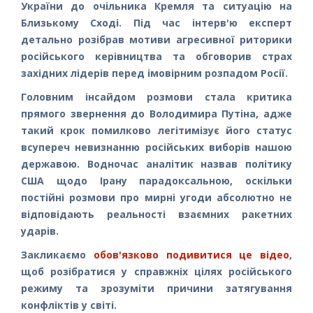
України до очільника Кремля та ситуацію на
Близькому Сході. Під час інтерв'ю експерт
детально розібрав мотиви агресивної риторики
російського керівництва та обговорив страх
західних лідерів перед імовірним розпадом Росії.
Головним інсайдом розмови стала критика
прямого звернення до Володимира Путіна, адже
такий крок помилково легітимізує його статус
всупереч невизнанню російських виборів нашою
державою. Водночас аналітик назвав політику
США щодо Ірану парадоксальною, оскільки
постійні розмови про мирні угоди абсолютно не
відповідають реальності взаємних ракетних
ударів.
Закликаємо
обов'язково подивитися це відео
,
щоб розібратися у справжніх цілях російського
режиму та зрозуміти причини затягування
конфліктів у світі.