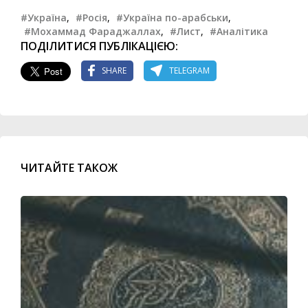
#Україна
,
#Росія
,
#Україна по-арабськи
,
#Мохаммад Фараджаллах
,
#Лист
,
#Аналітика
ПОДІЛИТИСЯ ПУБЛІКАЦІЄЮ:
SHARE
TELEGRAM
ЧИТАЙТЕ ТАКОЖ