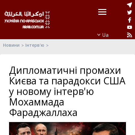
Новини
Інтерв'ю
Дипломатичні промахи
Києва та парадокси США
у новому інтерв'ю
Мохаммада
Фараджаллаха