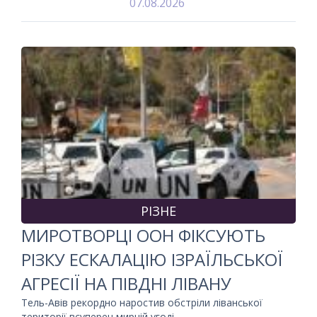
07.08.2026
РІЗНЕ
МИРОТВОРЦІ ООН ФІКСУЮТЬ
РІЗКУ ЕСКАЛАЦІЮ ІЗРАЇЛЬСЬКОЇ
АГРЕСІЇ НА ПІВДНІ ЛІВАНУ
Тель-Авів рекордно наростив обстріли ліванської
території всупереч мирній угоді