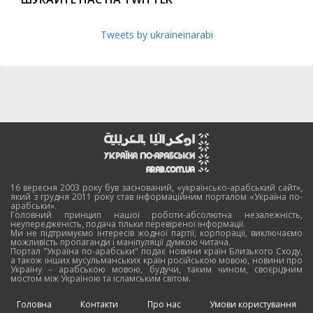
Tweets by ukraineinarabi
16 вересня 2003 року був заснований, «українсько-арабський сайт»,
який з грудня 2011 року став інформаційним порталом «Україна по-
арабськи».
Головний принцип нашої роботи-абсолютна незалежність,
неупередженість, подача тільки перевіреної інформації.
Ми не підтримуємо інтересів жодної партії, корпорації, виключаємо
можливість пропаганди і маніпуляції думкою читача.
Портал "Україна по-арабськи" подає новини країн Близького Сходу,
а також інших мусульманських країн російською мовою, новини про
Україну – арабською мовою, будучи, таким чином, своєрідним
мостом між Україною та ісламським світом.
Головна
Контакти
Про нас
Умови користування