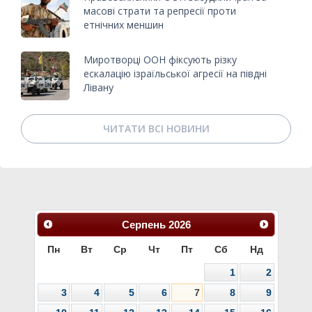
масові страти та репресії проти
етнічних меншин
Миротворці ООН фіксують різку
ескалацію ізраїльської агресії на півдні
Лівану
ЧИТАТИ ВСІ НОВИНИ
Серпень
2026
Пн
Вт
Ср
Чт
Пт
Сб
Нд
1
2
3
4
5
6
7
8
9