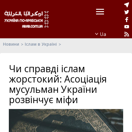
Новини
Іслам в Україні
Чи справді іслам
жорстокий: Асоціація
мусульман України
розвінчує міфи