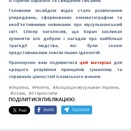
історичні паралелі та Священне Писання.
Головним інсайдом відео стало розвінчання
упереджень, сформованих кінематографом та
необ'єктивними новинами про мусульманський
світ. Спікер наголосив, що Коран закликає
зупиняти зло добром і нагадав про найбільші
трагедії людства, які були скоєні
представниками зовсім інших ідеологій.
Пропонуємо вам подивитися
цей матеріал
для
кращого розуміння принципів гуманізму та
справжніх цінностей ісламського вчення.
#Україна
,
#Релігія
,
#Асоціація мусульман України
,
#Іслам
,
#Стереотипи
ПОДІЛИТИСЯ ПУБЛІКАЦІЄЮ:
SHARE
TELEGRAM