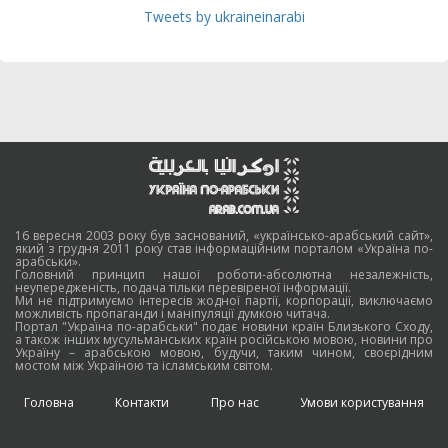
Tweets by ukraineinarabi
16 вересня 2003 року був заснований, «українсько-арабський сайт»,
який з грудня 2011 року став інформаційним порталом «Україна по-
арабськи».
Головний принцип нашої роботи-абсолютна незалежність,
неупередженість, подача тільки перевіреної інформації.
Ми не підтримуємо інтересів жодної партії, корпорації, виключаємо
можливість пропаганди і маніпуляції думкою читача.
Портал "Україна по-арабськи" подає новини країн Близького Сходу,
а також інших мусульманських країн російською мовою, новини про
Україну – арабською мовою, будучи, таким чином, своєрідним
мостом між Україною та ісламським світом.
Головна
Контакти
Про нас
Умови користування