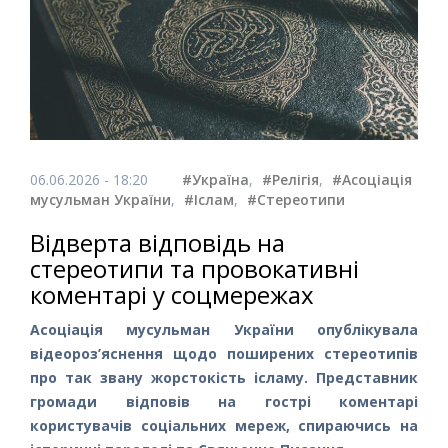
06.06.2026 - 18:20
#Україна
,
#Релігія
,
#Асоціація
мусульман України
,
#Іслам
,
#Стереотипи
Відверта відповідь на
стереотипи та провокативні
коментарі у соцмережах
Асоціація мусульман України опублікувала
відеороз’яснення щодо поширених стереотипів
про так звану жорстокість ісламу. Представник
громади відповів на гострі коментарі
користувачів соціальних мереж, спираючись на