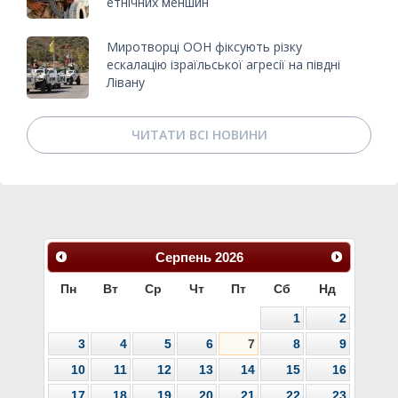
етнічних меншин
Миротворці ООН фіксують різку
ескалацію ізраїльської агресії на півдні
Лівану
ЧИТАТИ ВСІ НОВИНИ
Серпень
2026
Пн
Вт
Ср
Чт
Пт
Сб
Нд
1
2
3
4
5
6
7
8
9
10
11
12
13
14
15
16
17
18
19
20
21
22
23