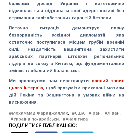
болючий досвід України і категорично
відмовляється віддавати свої ядерні козирі без
отримання залізобетонних гарантій безпеки.
Поточна ситуація демонструє повну
безпорадність західної дипломатії, яка
остаточно поступилася місцем грубій воєнній
силі. Нездатність Вашингтона захистити
арабських партнерів штовхає регіональних
лідерів до союзу з Китаєм, що фундаментально
змінює глобальний баланс сил.
Ми пропонуємо вам переглянути
повний запис
цього інтерв'ю
, щоб зрозуміти приховані мотиви
дій Пекіна та Вашингтона в умовах війни на
виснаження.
#Мохаммад Фараджаллах
,
#США
,
#Іран
,
#Ліван
,
#Україна по-арабськи
,
#Аналітика
ПОДІЛИТИСЯ ПУБЛІКАЦІЄЮ: