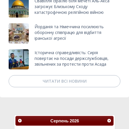
Свавілля Ізраїлю біля мечеті Аль-Акса
загрожує Близькому Сходу
катастрофічною релігійною війною
Йорданія та Німеччина посилюють
оборонну співпрацю для відбиття
іранської агресії
Історична справедливість: Сирія
повертає на посади держслужбовців,
звільнених за протести проти Асада
ЧИТАТИ ВСІ НОВИНИ
Серпень
2026