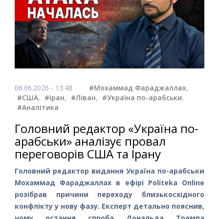
06.06.2026 - 13:48
#Мохаммад Фараджаллах
,
#США
,
#Іран
,
#Ліван
,
#Україна по-арабськи
,
#Аналітика
Головний редактор «Україна по-
арабськи» аналізує провал
переговорів США та Ірану
Головний редактор видання Україна по-арабськи
Мохаммад Фараджаллах в ефірі Politeka Online
розібрав причини переходу близькосхідного
конфлікту у нову фазу. Експерт детально пояснив,
чому остання спроба Дональда Трампа