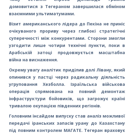
домовитися з Тегераном завершилася обміном
взаємними ультиматумами.
Візит американського лідера до Пекіна не приніс
очікуваного прориву через глибокі стратегічні
суперечності між конкурентами. Сторони змогли
узгодити лише чотири технічні пункти, поки в
Арабській затоці продовжується масштабна
війна на виснаження.
Окрему увагу аналітик приділив долі Лівану, який
опинився у пастці через радикальну діяльність
угруповання Хезболла. Ізраїльська військова
операція спрямована на повний демонтаж
інфраструктури бойовиків, що загрожує країні
тривалою окупацією південних регіонів.
Головним інсайдом випуску став аналіз можливої
передачі іранських запасів урану до Казахстану
під повним контролем МАГАТЕ. Тегеран враховує