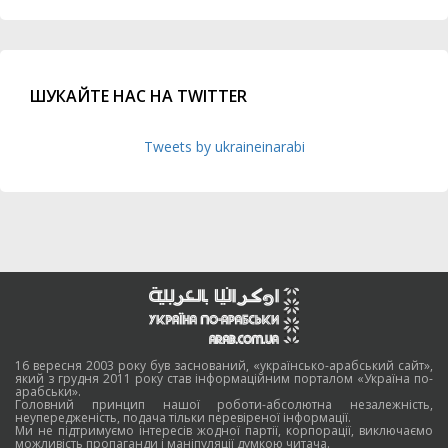
ШУКАЙТЕ НАС НА TWITTER
Tweets by ukraineinarabi
16 вересня 2003 року був заснований, «українсько-арабський сайт»,
який з грудня 2011 року став інформаційним порталом «Україна по-
арабськи».
Головний принцип нашої роботи-абсолютна незалежність,
неупередженість, подача тільки перевіреної інформації.
Ми не підтримуємо інтересів жодної партії, корпорації, виключаємо
можливість пропаганди і маніпуляції думкою читача.