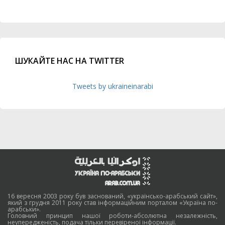
ШУКАЙТЕ НАС НА TWITTER
Tweets by ukraineinarabi
16 вересня 2003 року був заснований, «українсько-арабський сайт»,
який з грудня 2011 року став інформаційним порталом «Україна по-
арабськи».
Головний принцип нашої роботи-абсолютна незалежність,
неупередженість, подача тільки перевіреної інформації.