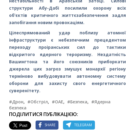
нестабільності в Арабській затоці. Силові
структури Абу-Дабі посилили охорону всіх
об’єктів критичного життєзабезпечення задля
запобігання новим провокаціям.
Цілеспрямований удар поблизу атомної
інфраструктури є небезпечним прецедентом
переходу проіранських сил до тактики
відкритого ядерного тероризму. Нездатність
Вашингтона та його союзників приборкати
джерела цих загроз змушує монархії регіону
терміново вибудовувати автономну систему
оборони для захисту свого енергетичного
суверенітету.
#Дрон
,
#Обстріл
,
#ОАЕ
,
#Безпека
,
#Ядерна
безпека
ПОДІЛИТИСЯ ПУБЛІКАЦІЄЮ:
SHARE
TELEGRAM