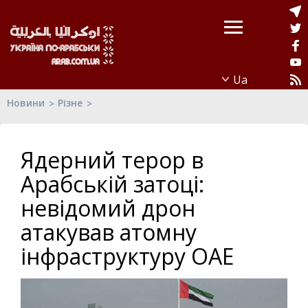
Новини
Різне
Ядерний терор в
Арабській затоці:
невідомий дрон
атакував атомну
інфраструктуру ОАЕ