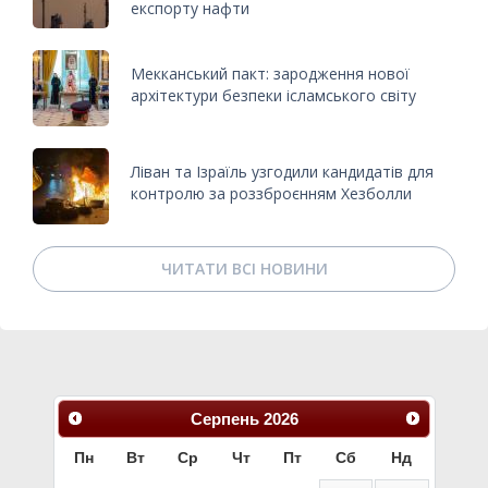
експорту нафти
Мекканський пакт: зародження нової
архітектури безпеки ісламського світу
Ліван та Ізраїль узгодили кандидатів для
контролю за роззброєнням Хезболли
ЧИТАТИ ВСІ НОВИНИ
Серпень
2026
Пн
Вт
Ср
Чт
Пт
Сб
Нд