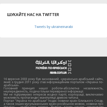
ШУКАЙТЕ НАС НА TWITTER
Tweets by ukraineinarabi
16 вересня 2003 року був заснований, «українсько-арабський сайт»,
який з грудня 2011 року став інформаційним порталом «Україна по-
арабськи».
Головний принцип нашої роботи-абсолютна незалежність,
неупередженість, подача тільки перевіреної інформації.
Ми не підтримуємо інтересів жодної партії, корпорації, виключаємо
можливість пропаганди і маніпуляції думкою читача.
Портал "Україна по-арабськи" подає новини країн Близького Сходу,
а також інших мусульманських країн російською мовою, новини про
Україну – арабською мовою, будучи, таким чином, своєрідним