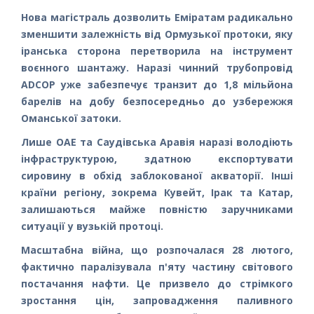
Нова магістраль дозволить Еміратам радикально
зменшити залежність від Ормузької протоки, яку
іранська сторона перетворила на інструмент
воєнного шантажу. Наразі чинний трубопровід
ADCOP уже забезпечує транзит до 1,8 мільйона
барелів на добу безпосередньо до узбережжя
Оманської затоки.
Лише ОАЕ та Саудівська Аравія наразі володіють
інфраструктурою, здатною експортувати
сировину в обхід заблокованої акваторії. Інші
країни регіону, зокрема Кувейт, Ірак та Катар,
залишаються майже повністю заручниками
ситуації у вузькій протоці.
Масштабна війна, що розпочалася 28 лютого,
фактично паралізувала п'яту частину світового
постачання нафти. Це призвело до стрімкого
зростання цін, запровадження паливного