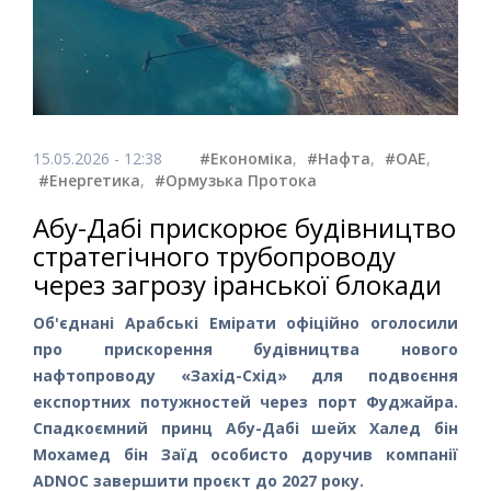
15.05.2026 - 12:38
#Економіка
,
#Нафта
,
#ОАЕ
,
#Енергетика
,
#Ормузька Протока
Абу-Дабі прискорює будівництво
стратегічного трубопроводу
через загрозу іранської блокади
Об'єднані Арабські Емірати офіційно оголосили
про прискорення будівництва нового
нафтопроводу «Захід-Схід» для подвоєння
експортних потужностей через порт Фуджайра.
Спадкоємний принц Абу-Дабі шейх Халед бін
Мохамед бін Заїд особисто доручив компанії
ADNOC завершити проєкт до 2027 року.