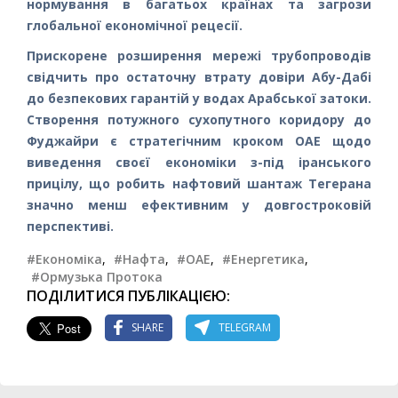
нормування в багатьох країнах та загрози
глобальної економічної рецесії.
Прискорене розширення мережі трубопроводів
свідчить про остаточну втрату довіри Абу-Дабі
до безпекових гарантій у водах Арабської затоки.
Створення потужного сухопутного коридору до
Фуджайри є стратегічним кроком ОАЕ щодо
виведення своєї економіки з-під іранського
прицілу, що робить нафтовий шантаж Тегерана
значно менш ефективним у довгостроковій
перспективі.
#Економіка
,
#Нафта
,
#ОАЕ
,
#Енергетика
,
#Ормузька Протока
ПОДІЛИТИСЯ ПУБЛІКАЦІЄЮ:
SHARE
TELEGRAM