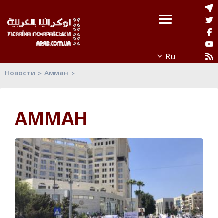
Новости
Амман
АММАН