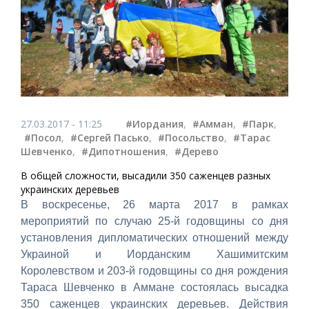
27.03.2017 - 11:25
#Иордания
,
#Амман
,
#Парк
,
#Посол
,
#Сергей Пасько
,
#Посольство
,
#Тарас
Шевченко
,
#Дипотношения
,
#Дерево
В общей сложности, высадили 350 саженцев разных
украинских деревьев
В воскресенье, 26 марта 2017 в рамках
мероприятий по случаю 25-й годовщины со дня
установления дипломатических отношений между
Украиной и Иорданским Хашимитским
Королевством и 203-й годовщины со дня рождения
Тараса Шевченко в Аммане состоялась высадка
350 саженцев украинских деревьев. Действия