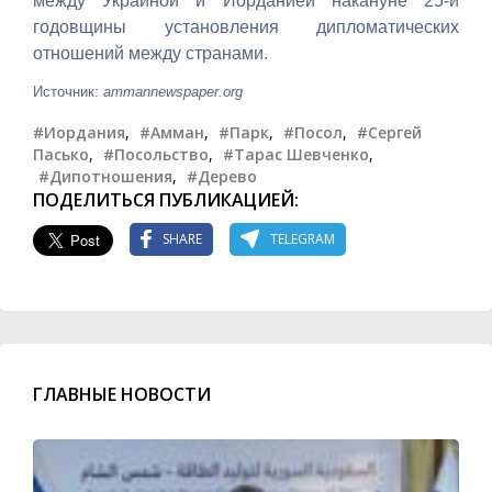
между Украиной и Иорданией накануне 25-й
годовщины установления дипломатических
отношений между странами.
Источник:
ammannewspaper.org
#Иордания
,
#Амман
,
#Парк
,
#Посол
,
#Сергей
Пасько
,
#Посольство
,
#Тарас Шевченко
,
#Дипотношения
,
#Дерево
ПОДЕЛИТЬСЯ ПУБЛИКАЦИЕЙ:
SHARE
TELEGRAM
ГЛАВНЫЕ НОВОСТИ