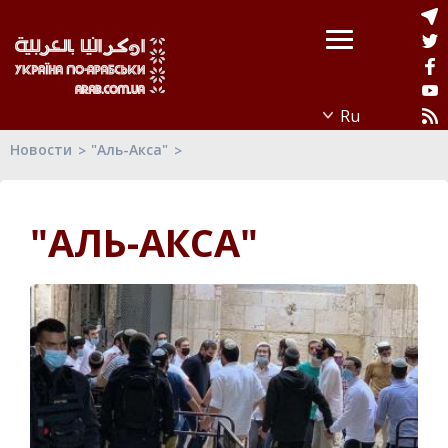
Новости
"Аль-Акса"
"АЛЬ-АКСА"