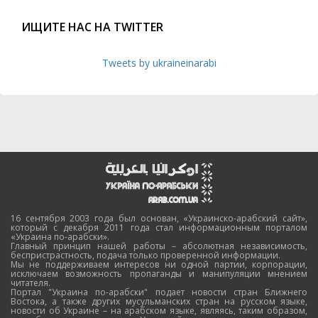
ИЩИТЕ НАС НА TWITTER
Tweets by ukraineinarabi
16 сентября 2003 года был основан, «Украинско-арабский сайт»,
который с декабря 2011 года стал информационным порталом
«Украина по-арабски».
Главный принцип нашей работы – абсолютная независимость,
беспристрастность, подача только проверенной информации.
Мы не поддерживаем интересов ни одной партии, корпорации,
исключаем возможность пропаганды и манипуляции мнением
читателя.
Портал "Украина по-арабски" подает новости стран Ближнего
Востока, а также других мусульманских стран на русском языке,
новости об Украине – на арабском языке, являясь, таким образом,