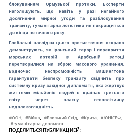
блокуванням Ормузької протоки. Експерти
наголошують, що навіть у разі негайного
досягнення мирної угоди та розблокування
транзиту, гуманітарна логістика не покращиться
до кінця поточного року.
Глобальні наслідки цього протистояння яскраво
демонструють, як іранський терор і перекриття
морських артерій в Арабській затоці
перетворилися на зброю масового ураження.
Водночас неспроможність Вашингтона
гарантувати безпеку транзиту свідчить про
системну кризу західної дипломатії, яка жертвує
життями мільйонів людей в країнах третього
світу через власну геополітичну
недалекоглядність.
#ООН
,
#Війна
,
#Близький Схід
,
#Криза
,
#ЮНІСЕФ
,
#гуманітарна допомога
ПОДЕЛИТЬСЯ ПУБЛИКАЦИЕЙ: