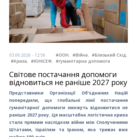
03.06.2026 - 12:56
#ООН
,
#Війна
,
#Близький Схід
,
#Криза
,
#ЮНІСЕФ
,
#гуманітарна допомога
Світове постачання допомоги
відновиться не раніше 2027 року
Представники Організації Об'єднаних Націй
попередили, що глобальні лінії постачання
гуманітарної допомоги зможуть відновитися не
раніше 2027 року. Ця масштабна логістична криза
стала прямим наслідком війни між Сполученими
Штатами, Ізраїлем та Іраном, яка триває вже
майже 100 днів.