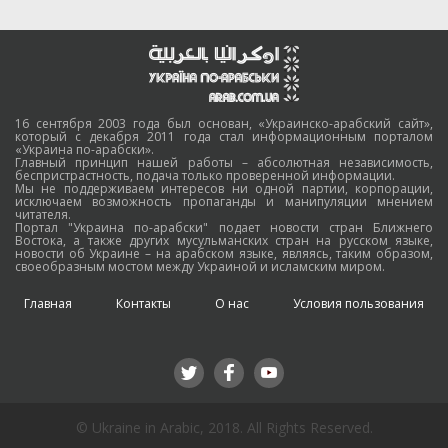
16 сентября 2003 года был основан, «Украинско-арабский сайт»,
который с декабря 2011 года стал информационным порталом
«Украина по-арабски».
Главный принцип нашей работы – абсолютная независимость,
беспристрастность, подача только проверенной информации.
Мы не поддерживаем интересов ни одной партии, корпорации,
исключаем возможность пропаганды и манипуляции мнением
читателя.
Портал "Украина по-арабски" подает новости стран Ближнего
Востока, а также других мусульманских стран на русском языке,
новости об Украине – на арабском языке, являясь, таким образом,
своеобразным мостом между Украиной и исламским миром.
Главная
Контакты
О нас
Условия пользования
© Ukraine in Arabic, 2018. All Rights Reserved.