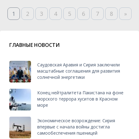
1
2
3
4
5
6
7
8
»
ГЛАВНЫЕ НОВОСТИ
Саудовская Аравия и Сирия заключили
масштабные соглашения для развития
солнечной энергетики
Конец нейтралитета Пакистана на фоне
морского террора хуситов в Красном
море
Экономическое возрождение: Сирия
впервые с начала войны достигла
самообеспечения пшеницей