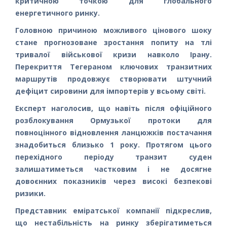
критичною точкою для глобального
енергетичного ринку.
Головною причиною можливого цінового шоку
стане прогнозоване зростання попиту на тлі
тривалої військової кризи навколо Ірану.
Перекриття Тегераном ключових транзитних
маршрутів продовжує створювати штучний
дефіцит сировини для імпортерів у всьому світі.
Експерт наголосив, що навіть після офіційного
розблокування Ормузької протоки для
повноцінного відновлення ланцюжків постачання
знадобиться близько 1 року. Протягом цього
перехідного періоду транзит суден
залишатиметься частковим і не досягне
довоєнних показників через високі безпекові
ризики.
Представник еміратської компанії підкреслив,
що нестабільність на ринку зберігатиметься