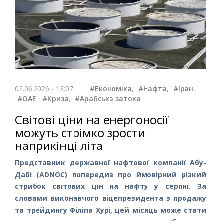
02.06.2026 - 13:07
#Економіка
,
#Нафта
,
#Іран
,
#ОАЕ
,
#Криза
,
#Арабська затока
Світові ціни на енергоносії
можуть стрімко зрости
наприкінці літа
Представник державної нафтової компанії Абу-
Дабі (ADNOC) попередив про ймовірний різкий
стрибок світових цін на нафту у серпні. За
словами виконавчого віцепрезидента з продажу
та трейдингу Філіпа Хурі, цей місяць може стати