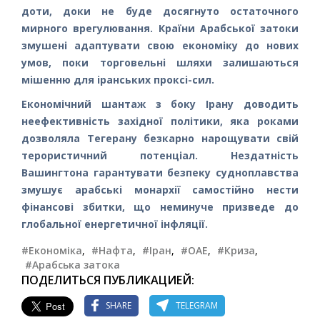
доти, доки не буде досягнуто остаточного
мирного врегулювання. Країни Арабської затоки
змушені адаптувати свою економіку до нових
умов, поки торговельні шляхи залишаються
мішенню для іранських проксі-сил.
Економічний шантаж з боку Ірану доводить
неефективність західної політики, яка роками
дозволяла Тегерану безкарно нарощувати свій
терористичний потенціал. Нездатність
Вашингтона гарантувати безпеку судноплавства
змушує арабські монархії самостійно нести
фінансові збитки, що неминуче призведе до
глобальної енергетичної інфляції.
#Економіка
,
#Нафта
,
#Іран
,
#ОАЕ
,
#Криза
,
#Арабська затока
ПОДЕЛИТЬСЯ ПУБЛИКАЦИЕЙ:
SHARE
TELEGRAM