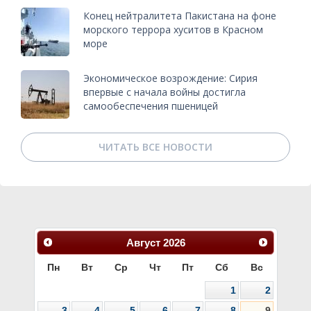
Конец нейтралитета Пакистана на фоне
морского террора хуситов в Красном
море
Экономическое возрождение: Сирия
впервые с начала войны достигла
самообеспечения пшеницей
ЧИТАТЬ ВСЕ НОВОСТИ
Август
2026
Пн
Вт
Ср
Чт
Пт
Сб
Вс
1
2
3
4
5
6
7
8
9