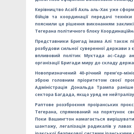
Керівництво Асаїб Ахль аль-Хак уже сформ
бійців та координації передачі технік
пояснили це рішення виконанням закликі
Тегерана політичного блоку Координаційн
Представники Бригад імама Алі також пі
розбудови сильної суверенної держави з 
впливовий політик Муктада ас-Садр ана
організації Бригади миру до складу держа
Новопризначений 40-річний прем'єр-мін
зброю головним пріоритетом своєї пр
Адміністрація Дональда Трампа раніше
сектора Багдада, якщо уряд не нейтралізує
Раптове роззброєння проіранських прок
Тегерана, спрямований на порятунок св
Поки Вашингтон намагається вирішувати 
шантажу, легалізація радикалів у лавах
іракської безпекової системи іранськими