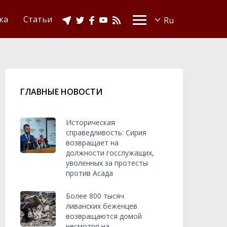
Видео
Ислам в Украине
ка
Статьи
ГЛАВНЫЕ НОВОСТИ
Историческая
справедливость: Сирия
возвращает на
должности госслужащих,
уволенных за протесты
против Асада
Более 800 тысяч
ливанских беженцев
возвращаются домой
несмотря на