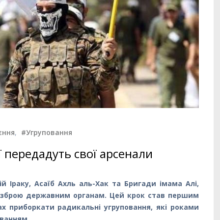
єння
,
#Угруповання
ії передадуть свої арсенали
й Іраку, Асаїб Ахль аль-Хак та Бригади імама Алі,
ю зброю державним органам. Цей крок став першим
ах приборкати радикальні угруповання, які роками
уванням.