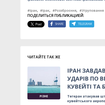
#Іран
,
#Ірак
,
#Роззброєння
,
#Угруповання
ПОДЕЛИТЬСЯ ПУБЛИКАЦИЕЙ:
SHARE
TELEGRAM
ЧИТАЙТЕ ТАК ЖЕ
ІРАН ЗАВДА
УДАРІВ ПО 
КУВЕЙТІ ТА 
Тегеран атакував шт
РІЗНЕ
кувейтського аероп