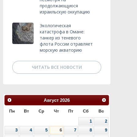
продолжающуюся
израильскую оккупацию
Экологическая
катастрофа в Омане:
танкер из теневого
флота России отравляет
морскую акваторию
ЧИТАТЬ ВСЕ НОВОСТИ
Август
2026
Пн
Вт
Ср
Чт
Пт
Сб
Вс
1
2
3
4
5
6
7
8
9