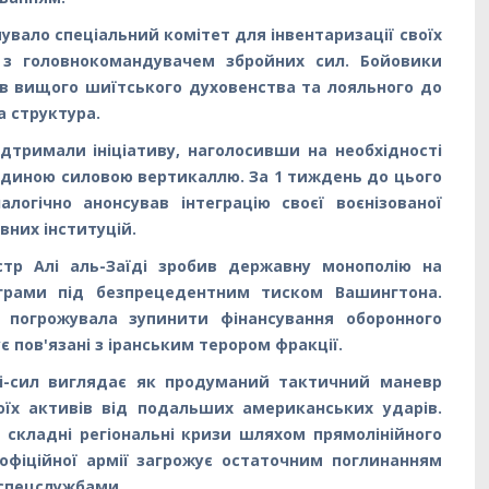
увало спеціальний комітет для інвентаризації своїх
и з головнокомандувачем збройних сил. Бойовики
в вищого шиїтського духовенства та лояльного до
а структура.
дтримали ініціативу, наголосивши на необхідності
єдиною силовою вертикаллю. За 1 тиждень до цього
логічно анонсував інтеграцію своєї воєнізованої
вних інституцій.
істр Алі аль-Заїді зробив державну монополію на
ограми під безпрецедентним тиском Вашингтона.
 погрожувала зупинити фінансування оборонного
 пов'язані з іранським терором фракції.
сі-сил виглядає як продуманий тактичний маневр
оїх активів від подальших американських ударів.
складні регіональні кризи шляхом прямолінійного
 офіційної армії загрожує остаточним поглинанням
 спецслужбами.