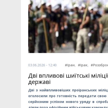
03.06.2026 - 12:40
#Іран
,
#Ірак
,
#Роззбро
Дві впливові шиїтські міліц
державі
Дві з найвпливовіших проіранських міліці
оголосили про готовність передати сво
серйозним успіхом нового уряду в спроб
діяли поза офіційним військовим команд