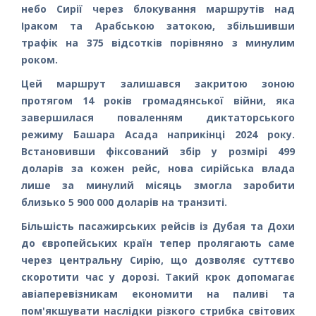
небо Сирії через блокування маршрутів над
Іраком та Арабською затокою, збільшивши
трафік на 375 відсотків порівняно з минулим
роком.
Цей маршрут залишався закритою зоною
протягом 14 років громадянської війни, яка
завершилася поваленням диктаторського
режиму Башара Асада наприкінці 2024 року.
Встановивши фіксований збір у розмірі 499
доларів за кожен рейс, нова сирійська влада
лише за минулий місяць змогла заробити
близько 5 900 000 доларів на транзиті.
Більшість пасажирських рейсів із Дубая та Дохи
до європейських країн тепер пролягають саме
через центральну Сирію, що дозволяє суттєво
скоротити час у дорозі. Такий крок допомагає
авіаперевізникам економити на паливі та
пом'якшувати наслідки різкого стрибка світових