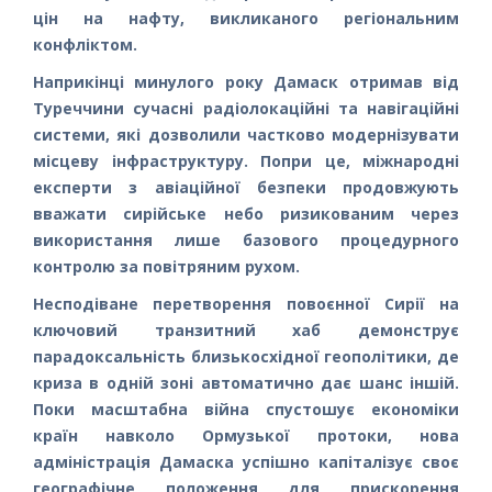
цін на нафту, викликаного регіональним
конфліктом.
Наприкінці минулого року Дамаск отримав від
Туреччини сучасні радіолокаційні та навігаційні
системи, які дозволили частково модернізувати
місцеву інфраструктуру. Попри це, міжнародні
експерти з авіаційної безпеки продовжують
вважати сирійське небо ризикованим через
використання лише базового процедурного
контролю за повітряним рухом.
Несподіване перетворення повоєнної Сирії на
ключовий транзитний хаб демонструє
парадоксальність близькосхідної геополітики, де
криза в одній зоні автоматично дає шанс іншій.
Поки масштабна війна спустошує економіки
країн навколо Ормузької протоки, нова
адміністрація Дамаска успішно капіталізує своє
географічне положення для прискорення