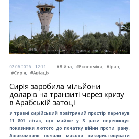
02.06.2026 - 12:11
#Війна
,
#Економіка
,
#Іран
,
#Сирія
,
#Авіація
Сирія заробила мільйони
доларів на транзиті через кризу
в Арабській затоці
У травні сирійський повітряний простір перетнув
11 801 літак, що майже у 3 рази перевищує
показники лютого до початку війни проти Ірану.
Авіакомпанії почали масово використовувати