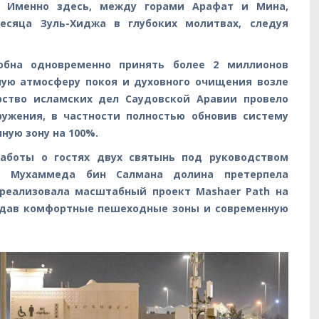
 Именно здесь, между горами Арафат и Мина,
есяца Зуль-Хиджа в глубоких молитвах, следуя
обна одновременно принять более 2 миллионов
мую атмосферу покоя и духовного очищения возле
рство исламских дел Саудовской Аравии провело
ружения, в частности полностью обновив систему
ую зону на 100%.
заботы о гостях двух святынь под руководством
а Мухаммеда бин Салмана долина претерпела
 реализовала масштабный проект Mashaer Path на
оздав комфортные пешеходные зоны и современную