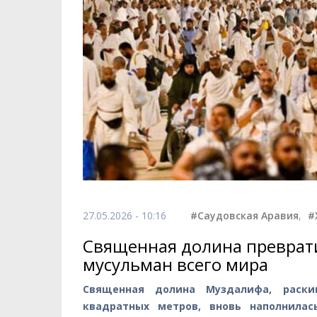
27.05.2026 - 10:16
#Саудовская Аравия
,
#
Священная долина преврати
мусульман всего мира
Священная долина Муздалифа, раски
квадратных метров, вновь наполнила