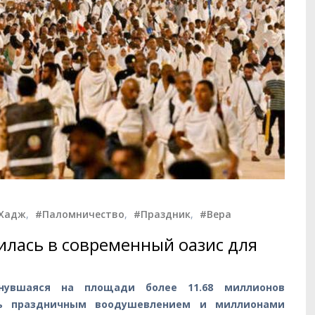
Хадж
,
#Паломничество
,
#Праздник
,
#Вера
лась в современный оазис для
нувшаяся на площади более 11.68 миллионов
сь праздничным воодушевлением и миллионами