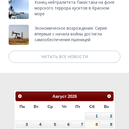
Конец нейтралитета Пакистана на фоне
морского террора хуситов в Красном
море
Экономическое возрождение: Сирия
впервые с начала войны достигла
самообеспечения пшеницей
ЧИТАТЬ ВСЕ НОВОСТИ
Август
2026
Пн
Вт
Ср
Чт
Пт
Сб
Вс
1
2
3
4
5
6
7
8
9