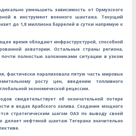
адикально уменьшить зависимость от Ормузского
роной в инструмент военного шантажа. Текущий
нзит до 1,8 миллиона баррелей в сутки напрямую к
оящее время обладают инфраструктурой, способной
рованной акватории. Остальные страны региона,
я почти полностью заложниками ситуации в узком
ля, фактически парализовала пятую часть мировых
емительному росту цен, введению топливного
 глобальной экономической рецессии.
водов свидетельствует об окончательной потере
ости в водах Арабского залива. Создание мощного
ется стратегическим шагом ОАЭ по выводу своей
то делает нефтяной шантаж Тегерана значительно
пективе.