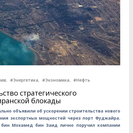
лив
,
#Энергетика
,
#Экономика
,
#Нефть
ьство стратегического
 иранской блокады
ьно объявили об ускорении строительства нового
ения экспортных мощностей через порт Фуджайра.
 бин Мохамед бин Заид лично поручил компании