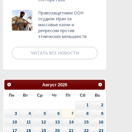
Правозащитники ООН
осудили Иран за
массовые казни и
репрессии против
этнических меньшинств
ЧИТАТЬ ВСЕ НОВОСТИ
Август
2026
Пн
Вт
Ср
Чт
Пт
Сб
Вс
1
2
3
4
5
6
7
8
9
10
11
12
13
14
15
16
17
18
19
20
21
22
23