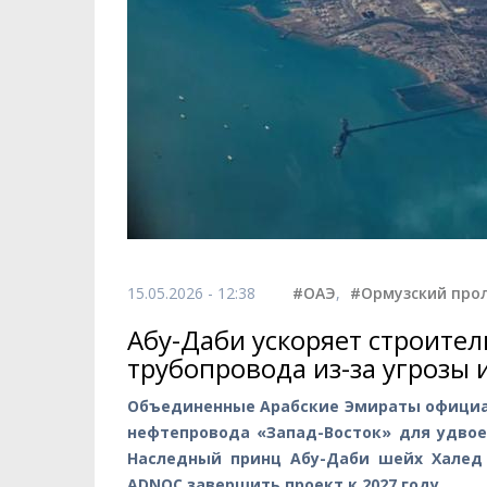
15.05.2026 - 12:38
#ОАЭ
,
#Ормузский про
Абу-Даби ускоряет строител
трубопровода из-за угрозы
Объединенные Арабские Эмираты официал
нефтепровода «Запад-Восток» для удво
Наследный принц Абу-Даби шейх Халед
ADNOC завершить проект к 2027 году.