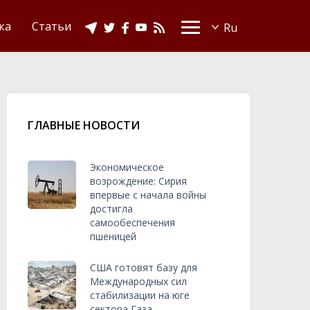
Видео
Ислам в Украине
ка
Статьи
ГЛАВНЫЕ НОВОСТИ
Экономическое
возрождение: Сирия
впервые с начала войны
достигла
самообеспечения
пшеницей
США готовят базу для
Международных сил
стабилизации на юге
сектора Газа