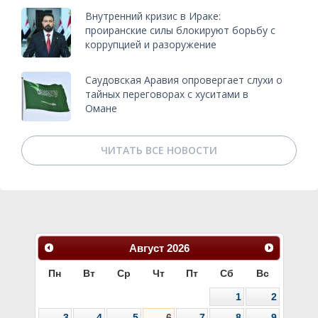
Внутренний кризис в Ираке:
проиранские силы блокируют борьбу с
коррупцией и разоружение
Саудовская Аравия опровергает слухи о
тайных переговорах с хуситами в
Омане
ЧИТАТЬ ВСЕ НОВОСТИ
Август
2026
Пн
Вт
Ср
Чт
Пт
Сб
Вс
1
2
3
4
5
6
7
8
9