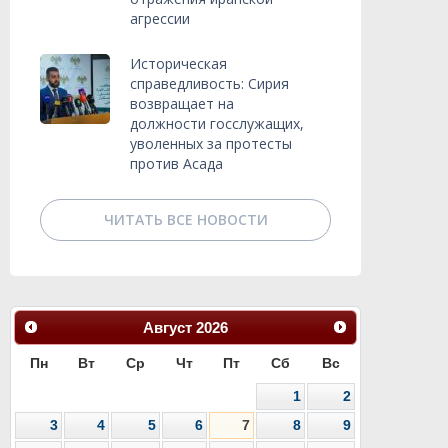
агрессии
Историческая
справедливость: Сирия
возвращает на
должности госслужащих,
уволенных за протесты
против Асада
ЧИТАТЬ ВСЕ НОВОСТИ
Август
2026
Пн
Вт
Ср
Чт
Пт
Сб
Вс
1
2
3
4
5
6
7
8
9