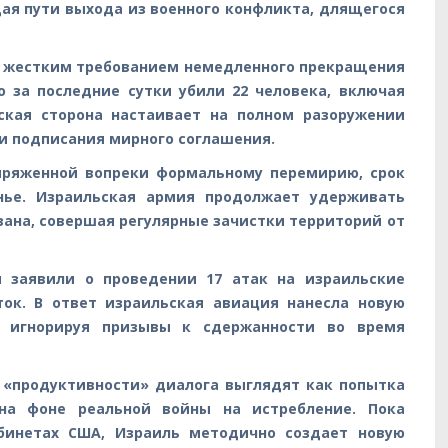
дая пути выхода из военного конфликта, длящегося
с жестким требованием немедленного прекращения
о за последние сутки убили 22 человека, включая
ская сторона настаивает на полном разоружении
ии подписания мирного соглашения.
апряженной вопреки формальному перемирию, срок
енье. Израильская армия продолжает удерживать
вана, совершая регулярные зачистки территорий от
ы заявили о проведении 17 атак на израильские
ток. В ответ израильская авиация нанесла новую
, игнорируя призывы к сдержанности во время
 «продуктивности» диалога выглядят как попытка
на фоне реальной войны на истребление. Пока
инетах США, Израиль методично создает новую