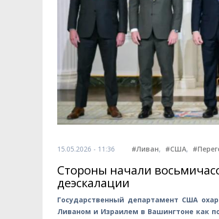
15.05.2026 - 11:36
#Ливан
,
#США
,
#Перег
Стороны начали восьмичас
деэскалации
Государственный департамент США охар
Ливаном и Израилем в Вашингтоне как п