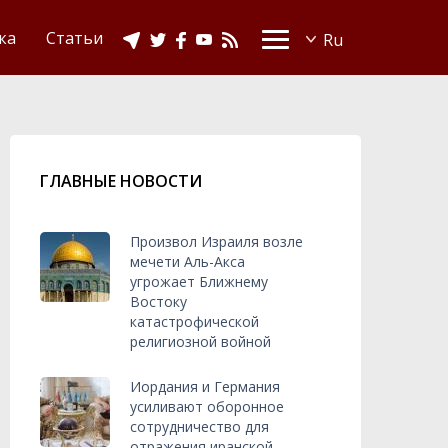
Видео
Ислам в Украине
ка
Статьи
ГЛАВНЫЕ НОВОСТИ
Произвол Израиля возле
мечети Аль-Акса
угрожает Ближнему
Востоку
катастрофической
религиозной войной
Иордания и Германия
усиливают оборонное
сотрудничество для
отражения иранской