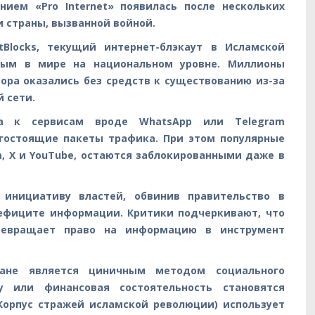
нием «Pro Internet» появилась после нескольких
 страны, вызванной войной.
Blocks, текущий интернет-блэкаут в Исламской
ным в мире на национальном уровне. Миллионы
ора оказались без средств к существованию из-за
 сети.
па к сервисам вроде WhatsApp или Telegram
гостоящие пакеты трафика. При этом популярные
, X и YouTube, остаются заблокированными даже в
 инициативу властей, обвинив правительство в
дефиците информации. Критики подчеркивают, что
превращает право на информацию в инструмент
ране является циничным методом социального
у или финансовая состоятельность становятся
Корпус стражей исламской революции) использует