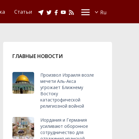
Видео
Ислам в Украине
ка
Статьи
ГЛАВНЫЕ НОВОСТИ
Произвол Израиля возле
мечети Аль-Акса
угрожает Ближнему
Востоку
катастрофической
религиозной войной
Иордания и Германия
усиливают оборонное
сотрудничество для
отражения иранской