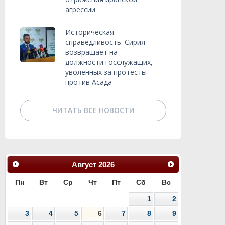
агрессии
Историческая
справедливость: Сирия
возвращает на
должности госслужащих,
уволенных за протесты
против Асада
ЧИТАТЬ ВСЕ НОВОСТИ
Август
2026
Пн
Вт
Ср
Чт
Пт
Сб
Вс
1
2
3
4
5
6
7
8
9