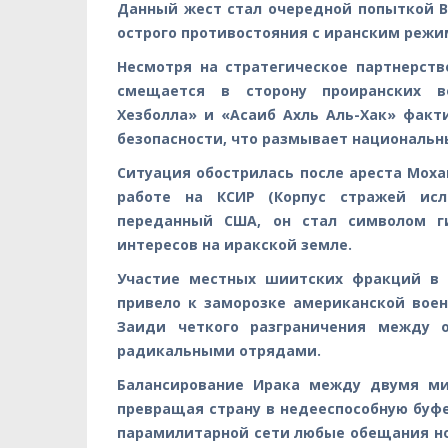
Данный жест стал очередной попыткой В
острого противостояния с иранским режи
Несмотря на стратегическое партнерств
смещается в сторону проиранских во
Хезболла» и «Асаиб Ахль Аль-Хак» факт
безопасности, что размывает национальн
Ситуация обострилась после ареста Моха
работе на КСИР (Корпус стражей ис
переданный США, он стал символом г
интересов на иракской земле.
Участие местных шиитских фракций в 
привело к заморозке американской вое
Заиди четкого разграничения между 
радикальными отрядами.
Балансирование Ирака между двумя ми
превращая страну в недееспособную буф
парамилитарной сети любые обещания но