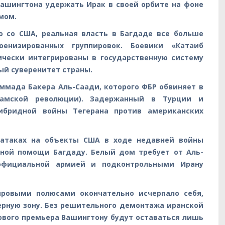
ашингтона удержать Ирак в своей орбите на фоне
мом.
о со США, реальная власть в Багдаде все больше
енизированных группировок. Боевики «Катаиб
ически интегрированы в государственную систему
ый суверенитет страны.
ммада Бакера Аль-Саади, которого ФБР обвиняет в
ламской революции). Задержанный в Турции и
ибридной войны Тегерана против американских
атаках на объекты США в ходе недавней войны
нной помощи Багдаду. Белый дом требует от Аль-
официальной армией и подконтрольными Ирану
ровыми полюсами окончательно исчерпало себя,
ерную зону. Без решительного демонтажа иранской
вого премьера Вашингтону будут оставаться лишь