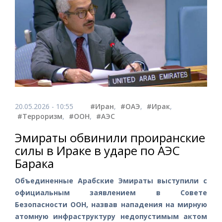
20.05.2026 - 10:55
#Иран
,
#ОАЭ
,
#Ирак
,
#Терроризм
,
#ООН
,
#АЭС
Эмираты обвинили проиранские
силы в Ираке в ударе по АЭС
Барака
Объединенные Арабские Эмираты выступили с
официальным заявлением в Совете
Безопасности ООН, назвав нападения на мирную
атомную инфраструктуру недопустимым актом