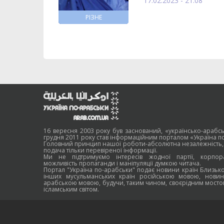
17.02.2023 - 21:08
РІЗНЕ
16 вересня 2003 року був заснований, «українсько-арабсь
грудня 2011 року став інформаційним порталом «Україна п
Головний принцип нашої роботи-абсолютна незалежність,
подача тільки перевіреної інформації.
Ми не підтримуємо інтересів жодної партії, корпора
можливість пропаганди і маніпуляції думкою читача.
Портал "Україна по-арабськи" подає новини країн Близько
інших мусульманських країн російською мовою, новин
арабською мовою, будучи, таким чином, своєрідним мосто
ісламським світом.