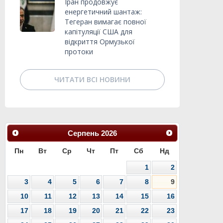
Іран продовжує
енергетичний шантаж:
Тегеран вимагає повної
капітуляції США для
відкриття Ормузької
протоки
ЧИТАТИ ВСІ НОВИНИ
Серпень
2026
Пн
Вт
Ср
Чт
Пт
Сб
Нд
1
2
3
4
5
6
7
8
9
10
11
12
13
14
15
16
17
18
19
20
21
22
23