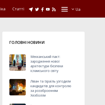
іка
Статті
ГОЛОВНІ НОВИНИ
Мекканський пакт:
зародження нової
архітектури безпеки
ісламського світу
Ліван та Ізраїль узгодили
кандидатів для контролю
за роззброєнням
Хезболли