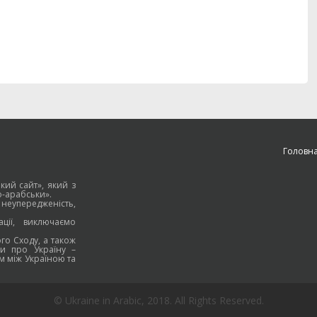
Головн
кий сайт», який з
о-арабськи».
 неупередженість,
ції, виключаємо
го Сходу, а також
и про Україну –
м між Україною та
© Ukraine in Arabic, 2018. All Rights Reserved.