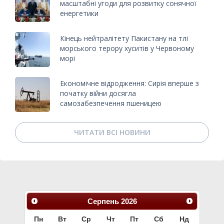
масштабні угоди для розвитку сонячної
енергетики
Кінець нейтралітету Пакистану на тлі
морського терору хуситів у Червоному
морі
Економічне відродження: Сирія вперше з
початку війни досягла
самозабезпечення пшеницею
ЧИТАТИ ВСІ НОВИНИ
Серпень
2026
Пн
Вт
Ср
Чт
Пт
Сб
Нд