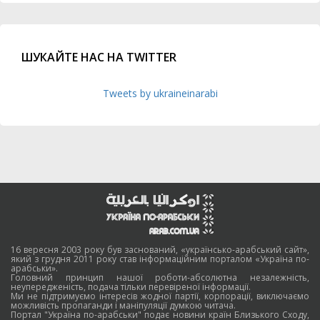
ШУКАЙТЕ НАС НА TWITTER
Tweets by ukraineinarabi
16 вересня 2003 року був заснований, «українсько-арабський сайт»,
який з грудня 2011 року став інформаційним порталом «Україна по-
арабськи».
Головний принцип нашої роботи-абсолютна незалежність,
неупередженість, подача тільки перевіреної інформації.
Ми не підтримуємо інтересів жодної партії, корпорації, виключаємо
можливість пропаганди і маніпуляції думкою читача.
Портал "Україна по-арабськи" подає новини країн Близького Сходу,