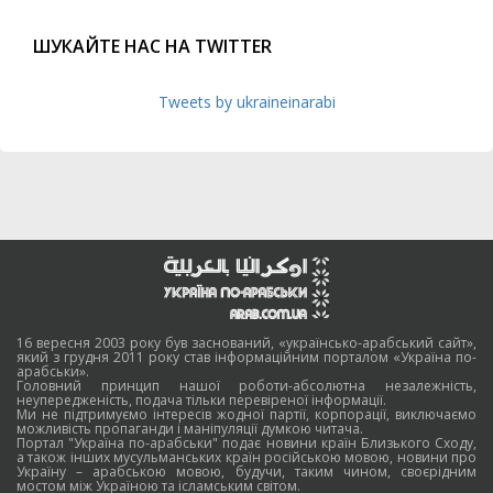
ШУКАЙТЕ НАС НА TWITTER
Tweets by ukraineinarabi
16 вересня 2003 року був заснований, «українсько-арабський сайт»,
який з грудня 2011 року став інформаційним порталом «Україна по-
арабськи».
Головний принцип нашої роботи-абсолютна незалежність,
неупередженість, подача тільки перевіреної інформації.
Ми не підтримуємо інтересів жодної партії, корпорації, виключаємо
можливість пропаганди і маніпуляції думкою читача.
Портал "Україна по-арабськи" подає новини країн Близького Сходу,
а також інших мусульманських країн російською мовою, новини про
Україну – арабською мовою, будучи, таким чином, своєрідним
мостом між Україною та ісламським світом.