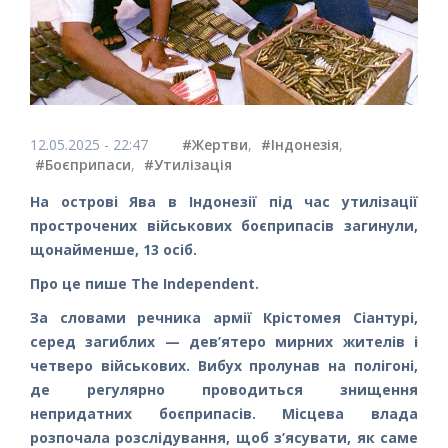
12.05.2025 - 22:47
#Жертви
,
#Індонезія
,
#Боєприпаси
,
#Утилізація
На острові Ява в Індонезії під час утилізації
прострочених військових боєприпасів загинули,
щонайменше, 13 осіб.
Про це пише The Independent.
За словами речника армії Крістомея Сіантурі,
серед загиблих — дев’ятеро мирних жителів і
четверо військових. Вибух пролунав на полігоні,
де регулярно проводиться знищення
непридатних боєприпасів. Місцева влада
розпочала розслідування, щоб з’ясувати, як саме