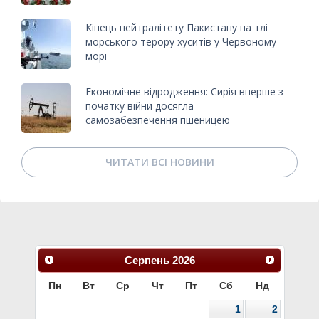
Кінець нейтралітету Пакистану на тлі
морського терору хуситів у Червоному
морі
Економічне відродження: Сирія вперше з
початку війни досягла
самозабезпечення пшеницею
ЧИТАТИ ВСІ НОВИНИ
Серпень
2026
Пн
Вт
Ср
Чт
Пт
Сб
Нд
1
2