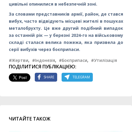
цивільні опинилися в небезпечній зоні.
За словами представників армії, район, де стався
вибух, часто відвідують місцеві жителі в пошуках
металобрухту. Це вже другий подібний випадок
за останній рік — у березні 2024-го на військовому
складі сталася велика пожежа, яка призвела до
серії вибухів через боєприпаси.
#Жертви
,
#Індонезія
,
#Боєприпаси
,
#Утилізація
ПОДІЛИТИСЯ ПУБЛІКАЦІЄЮ:
SHARE
TELEGRAM
ЧИТАЙТЕ ТАКОЖ