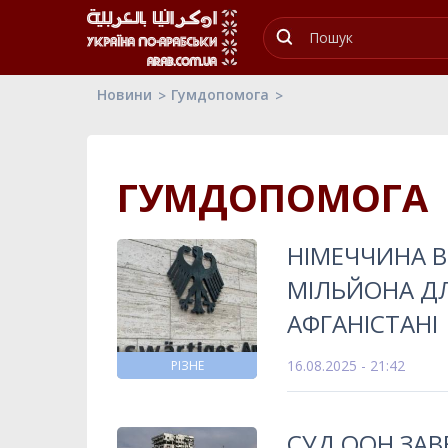
Новини
Гумдопомога
ГУМДОПОМОГА
НІМЕЧЧИНА В
МІЛЬЙОНА Д
АФГАНІСТАНІ
16.08.2025 - 21:42
РІЗНЕ
СУД ООН ЗА