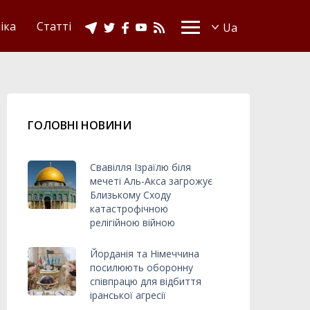
іка
Статті
ГОЛОВНІ НОВИНИ
Свавілля Ізраїлю біля
мечеті Аль-Акса загрожує
Близькому Сходу
катастрофічною
релігійною війною
Йорданія та Німеччина
посилюють оборонну
співпрацю для відбиття
іранської агресії