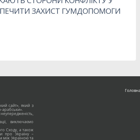
КАЮТЬ СТОРОНИ КОНФЛІКТУ У
ЕЗПЕЧИТИ ЗАХИСТ ГУМДОПОМОГИ
Головн
кий сайт», який з
о-арабськи».
 неупередженість,
ції, виключаємо
го Сходу, а також
и про Україну –
м між Україною та