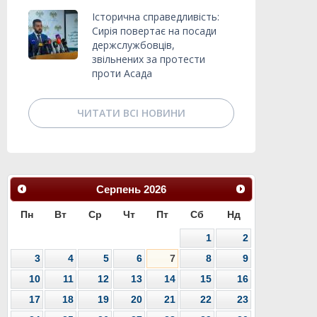
Історична справедливість:
Сирія повертає на посади
держслужбовців,
звільнених за протести
проти Асада
ЧИТАТИ ВСІ НОВИНИ
Серпень
2026
Пн
Вт
Ср
Чт
Пт
Сб
Нд
1
2
3
4
5
6
7
8
9
10
11
12
13
14
15
16
17
18
19
20
21
22
23