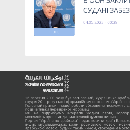
В ООН ЗАКЛИ
СУДАНІ ЗАБ
04.05.2023 - 00:38
РІЗНЕ
16 вересня 2003 року був заснований, «українсько-арабсь
грудня 2011 року став інформаційним порталом «Україна п
Головний принцип нашої роботи-абсолютна незалежність,
подача тільки перевіреної інформації.
Ми не підтримуємо інтересів жодної партії, корпора
можливість пропаганди і маніпуляції думкою читача.
Портал "Україна по-арабськи" подає новини країн Близько
інших мусульманських країн російською мовою, новин
арабською мовою, будучи, таким чином, своєрідним мосто