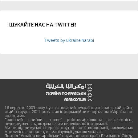
ШУКАЙТЕ НАС НА TWITTER
Tweets by ukraineinarabi
16 вересня 2003 року був заснований, «українсько-арабський сайт»,
який з грудня 2011 року став інформаційним порталом «Україна по-
арабськи».
Головний принцип нашої роботи-абсолютна незалежність,
неупередженість, подача тільки перевіреної інформації.
Ми не підтримуємо інтересів жодної партії, корпорації, виключаємо
можливість пропаганди і маніпуляції думкою читача.
Портал "Україна по-арабськи" подає новини країн Близького Сходу,