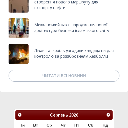
створення нового маршруту для
експорту нафти
Мекканський пакт: зародження нової
архітектури безпеки ісламського світу
Ліван та Ізраїль узгодили кандидатів для
контролю за роззброєнням Хезболли
ЧИТАТИ ВСІ НОВИНИ
Серпень
2026
Пн
Вт
Ср
Чт
Пт
Сб
Нд