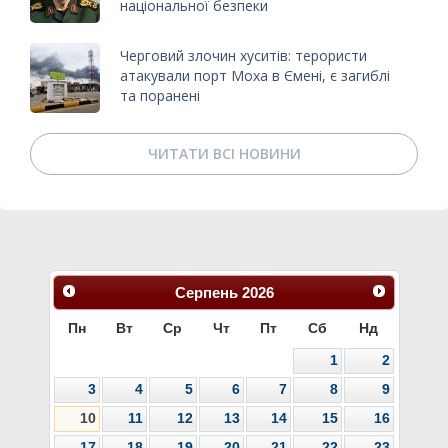
національної безпеки
Черговий злочин хуситів: терористи
атакували порт Моха в Ємені, є загиблі
та поранені
ЧИТАТИ ВСІ НОВИНИ
Серпень
2026
Пн
Вт
Ср
Чт
Пт
Сб
Нд
1
2
3
4
5
6
7
8
9
10
11
12
13
14
15
16
17
18
19
20
21
22
23