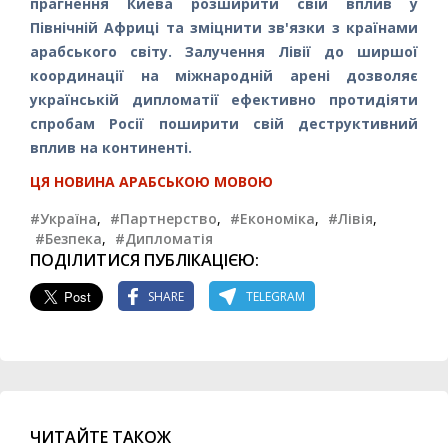
прагнення Киева розширити свій вплив у
Північній Африці та зміцнити зв'язки з країнами
арабського світу. Залучення Лівії до ширшої
координації на міжнародній арені дозволяє
українській дипломатії ефективно протидіяти
спробам Росії поширити свій деструктивний
вплив на континенті.
ЦЯ НОВИНА АРАБСЬКОЮ МОВОЮ
#Україна
,
#Партнерство
,
#Економіка
,
#Лівія
,
#Безпека
,
#Дипломатія
ПОДІЛИТИСЯ ПУБЛІКАЦІЄЮ:
SHARE
TELEGRAM
ЧИТАЙТЕ ТАКОЖ