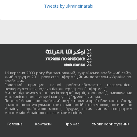
Tweets by ukraineinarabi
16 вересня 2003 року був заснований, «українсько-арабський сайт»,
який з грудня 2011 року став інформаційним порталом «Україна по-
арабськи».
Головний принцип нашої роботи-абсолютна незалежність,
неупередженість, подача тільки перевіреної інформації.
Ми не підтримуємо інтересів жодної партії, корпорації, виключаємо
можливість пропаганди і маніпуляції думкою читача.
Портал "Україна по-арабськи" подає новини країн Близького Сходу,
а також інших мусульманських країн російською мовою, новини про
Україну – арабською мовою, будучи, таким чином, своєрідним
мостом між Україною та ісламським світом.
Головна
Контакти
Про нас
Умови користування