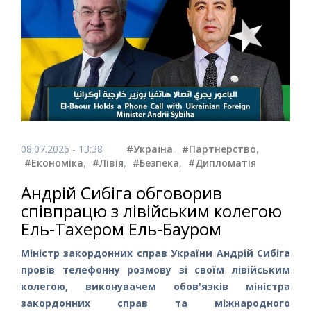
08.07.2026 - 13:38
#Україна
,
#Партнерство
,
#Економіка
,
#Лівія
,
#Безпека
,
#Дипломатія
Андрій Сибіга обговорив
співпрацю з лівійським колегою
Ель-Тахером Ель-Бауром
Міністр закордонних справ України Андрій Сибіга
провів телефонну розмову зі своїм лівійським
колегою, виконувачем обов'язків міністра
закордонних справ та міжнародного