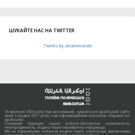
ШУКАЙТЕ НАС НА TWITTER
Tweets by ukraineinarabi
16 вересня 2003 року був заснований, «українсько-арабський сайт»,
який з грудня 2011 року став інформаційним порталом «Україна по-
арабськи».
Головний принцип нашої роботи-абсолютна незалежність,
неупередженість, подача тільки перевіреної інформації.
Ми не підтримуємо інтересів жодної партії, корпорації, виключаємо