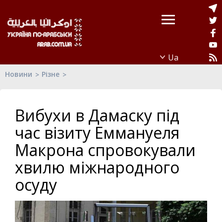
Новини
Різне
Вибухи в Дамаску під
час візиту Еммануеля
Макрона спровокували
хвилю міжнародного
осуду