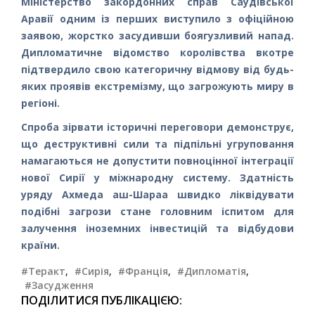
Міністерство закордонних справ Саудівської
Аравії одним із перших виступило з офіційною
заявою, жорстко засудивши боягузливий напад.
Дипломатичне відомство королівства вкотре
підтвердило свою категоричну відмову від будь-
яких проявів екстремізму, що загрожують миру в
регіоні.
Спроба зірвати історичні переговори демонструє,
що деструктивні сили та підпільні угруповання
намагаються не допустити повноцінної інтеграції
нової Сирії у міжнародну систему. Здатність
уряду Ахмеда аш-Шараа швидко ліквідувати
подібні загрози стане головним іспитом для
залучення іноземних інвестицій та відбудови
країни.
#Теракт
,
#Сирія
,
#Франція
,
#Дипломатія
,
#Засудження
ПОДІЛИТИСЯ ПУБЛІКАЦІЄЮ: