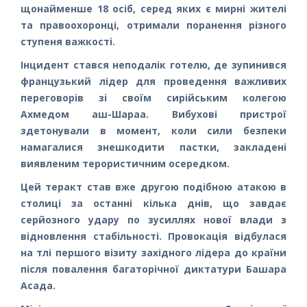
щонайменше 18 осіб, серед яких є мирні жителі
та правоохоронці, отримали поранення різного
ступеня важкості.
Інцидент стався неподалік готелю, де зупинився
французький лідер для проведення важливих
переговорів зі своїм сирійським колегою
Ахмедом аш-Шараа. Вибухові пристрої
здетонували в момент, коли сили безпеки
намагалися знешкодити пастки, закладені
виявленим терористичним осередком.
Цей теракт став вже другою подібною атакою в
столиці за останні кілька днів, що завдає
серйозного удару по зусиллях нової влади з
відновлення стабільності. Провокація відбулася
на тлі першого візиту західного лідера до країни
після повалення багаторічної диктатури Башара
Асада.