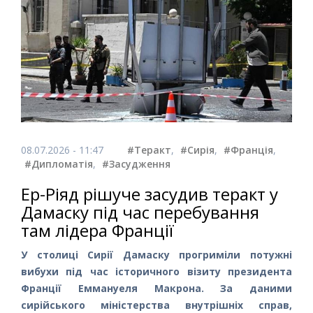
08.07.2026 - 11:47
#Теракт
,
#Сирія
,
#Франція
,
#Дипломатія
,
#Засудження
Ер-Ріяд рішуче засудив теракт у
Дамаску під час перебування
там лідера Франції
У столиці Сирії Дамаску прогриміли потужні
вибухи під час історичного візиту президента
Франції Еммануеля Макрона. За даними
сирійського міністерства внутрішніх справ,