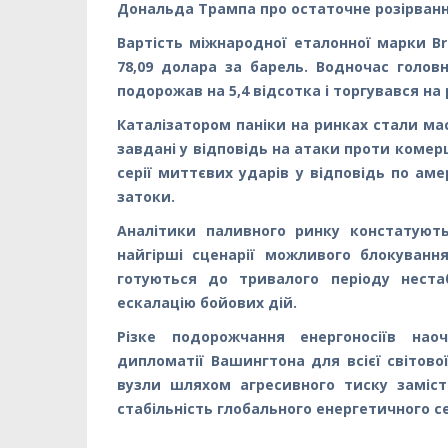
Дональда Трампа про остаточне розірванн
Вартість міжнародної еталонної марки Br
78,09 долара за барель. Водночас голо
подорожав на 5,4 відсотка і торгувався на р
Каталізатором паніки на ринках стали мас
завдані у відповідь на атаки проти комерц
серії миттєвих ударів у відповідь по аме
затоки.
Аналітики паливного ринку констатуют
найгірші сценарії можливого блокування
готуються до тривалого періоду неста
ескалацію бойових дій.
Різке подорожчання енергоносіїв нао
дипломатії Вашингтона для всієї світово
вузли шляхом агресивного тиску заміст
стабільність глобального енергетичного с