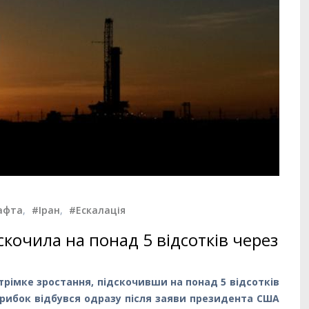
афта
,
#Іран
,
#Ескалація
скочила на понад 5 відсотків через
трімке зростання, підскочивши на понад 5 відсотків
трибок відбувся одразу після заяви президента США