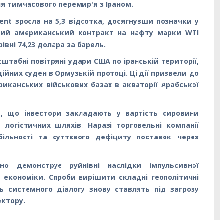
я тимчасового перемир'я з Іраном.
ent зросла на 5,3 відсотка, досягнувши позначки у
вний американський контракт на нафту марки WTI
івні 74,23 долара за барель.
штабні повітряні удари США по іранській території,
ійних суден в Ормузькій протоці. Ці дії призвели до
риканських військових базах в акваторії Арабської
ь, що інвестори закладають у вартість сировини
 логістичних шляхів. Наразі торговельні компанії
більності та суттєвого дефіциту поставок через
чно демонструє руйнівні наслідки імпульсивної
ї економіки. Спроби вирішити складні геополітичні
ь системного діалогу знову ставлять під загрозу
ектору.