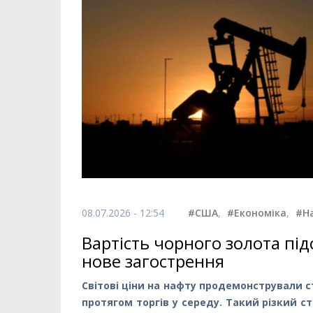
08.07.2026 - 12:54
#США
,
#Економіка
,
#Н
Вартість чорного золота під
нове загострення
Світові ціни на нафту продемонстрували с
протягом торгів у середу. Такий різкий с