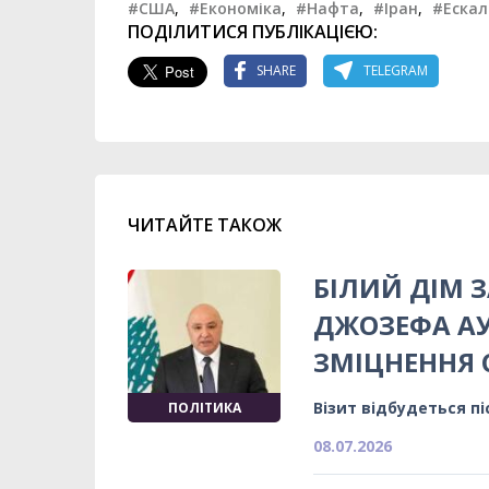
#США
,
#Економіка
,
#Нафта
,
#Іран
,
#Ескал
ПОДІЛИТИСЯ ПУБЛІКАЦІЄЮ:
SHARE
TELEGRAM
ЧИТАЙТЕ ТАКОЖ
БІЛИЙ ДІМ 
ДЖОЗЕФА А
ЗМІЦНЕННЯ 
Візит відбудеться пі
ПОЛІТИКА
08.07.2026