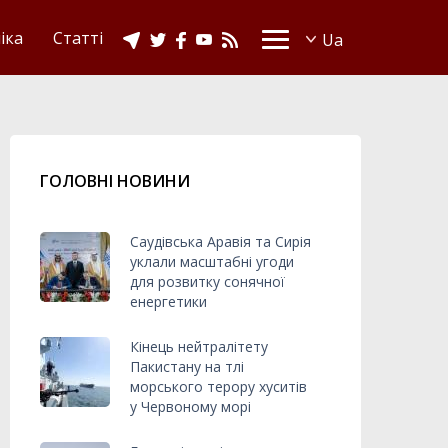
іка
Статті
ГОЛОВНІ НОВИНИ
Саудівська Аравія та Сирія
уклали масштабні угоди
для розвитку сонячної
енергетики
Кінець нейтралітету
Пакистану на тлі
морського терору хуситів
у Червоному морі