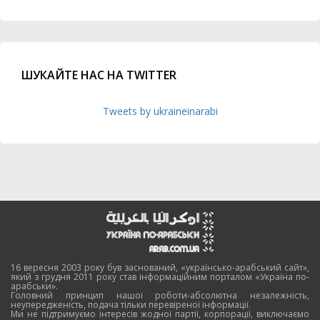
ШУКАЙТЕ НАС НА TWITTER
Tweets by ukraineinarabi
16 вересня 2003 року був заснований, «українсько-арабський сайт»,
який з грудня 2011 року став інформаційним порталом «Україна по-
арабськи».
Головний принцип нашої роботи-абсолютна незалежність,
неупередженість, подача тільки перевіреної інформації.
Ми не підтримуємо інтересів жодної партії, корпорації, виключаємо