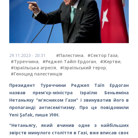
29.11.2023 - 20:31
#Палестина
,
#Сектор Газа
,
#Туреччина
,
#Реджеп Тайіп Ердоган
,
#Жертви
,
#Ізраїльська агресія
,
#Ізраїльський терор
,
#Геноцид палестинців
Президент Туреччини Реджеп Таїп Ердоган
назвав прем'єр-міністра Ізраїлю Беньяміна
Нетаньяху "м'ясником Гази" і звинуватив його в
пропаганді антисемітизму. Про це повідомили
Yeni Şafak, пише УНН.
"Нетаньягу, який вчинив одне з найбільших
звірств минулого століття в Газі, вже вписав своє