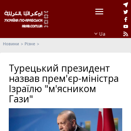
Новини
Різне
Турецький президент
назвав прем'єр-міністра
Ізраїлю "м'ясником
Гази"