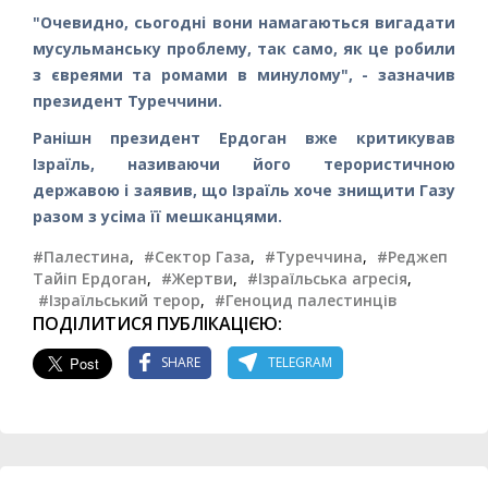
"Очевидно, сьогодні вони намагаються вигадати
мусульманську проблему, так само, як це робили
з євреями та ромами в минулому", - зазначив
президент Туреччини.
Ранішн президент Ердоган вже критикував
Ізраїль, називаючи його терористичною
державою і заявив, що Ізраїль хоче знищити Газу
разом з усіма її мешканцями.
#Палестина
,
#Сектор Газа
,
#Туреччина
,
#Реджеп
Тайіп Ердоган
,
#Жертви
,
#Ізраїльська агресія
,
#Ізраїльський терор
,
#Геноцид палестинців
ПОДІЛИТИСЯ ПУБЛІКАЦІЄЮ:
SHARE
TELEGRAM