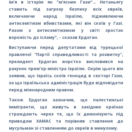
ім’я в історію як "м’ясник Гази"... Нетаньягу
ставить під загрозу безпеку всіх євреїв,
включаючи народ Ізраїлю, підживлюючи
антисемітизм вбивствами, які він скоїв у Газі.
Разом з антисемітизмом у світі зростає
ворожість до ісламу", - сказав Ердоган.
Виступаючи перед депутатами від турецької
правлячої “Партії справедливості та розвитку”,
президент Ердоган жорстко висловився на
рахунок прем'єр-міністра Ізраїлю. Окрім цього він
заявив, що Ізраїсь скоїв геноцид в секторі Гази,
за що ізраїльська адміністрація буде відповідати
перед міжнародним правом.
Також Ердоган зазначив, що палестинські
іммігранти, що живуть в західних країнах
страждають через те, що їх демонізують під
приводом ХАМАС та порівняв ставлення до
мусульман зі ставленням до євреїв в минулому.