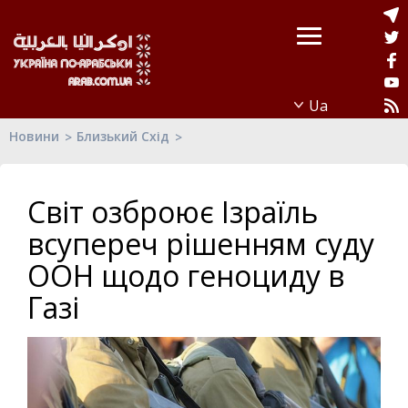
Новини
Близький Схід
Світ озброює Ізраїль
всупереч рішенням суду
ООН щодо геноциду в
Газі