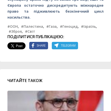
Європа остаточно дискредитують міжнародне
право та підживлюють безкінечний цикл
насильства.
#ООН
,
#Палестина
,
#Газа
,
#Геноцид
,
#Ізраїль
,
#Зброя
,
#Світ
ПОДІЛИТИСЯ ПУБЛІКАЦІЄЮ:
SHARE
TELEGRAM
ЧИТАЙТЕ ТАКОЖ