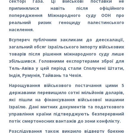
секторі Газа. Ці військові поставки не
припинялися навіть після офіційного
попередження Міжнародного суду ООН про
реальний ризик геноциду палестинського
населення.
Всупереч публічним закликам до деескалації,
загальний обсяг ізраїльського імпорту військових
товарів після рішення міжнародного суду лише
збільшився. Головними експортерами зброї для
Тель-Авіва у цей період стали Сполучені Штати,
Індія, Румунія, Тайвань та Чехія.
Нарощування військового постачання цими 5
державами перевищило сотні мільйонів доларів,
які пішли на фінансування військової машини
Ізраїлю. Дані митних документів та податкового
управління країни підтверджують безперервний
потік смертоносних вантажів до зони конфлікту.
Розслідування також викрило відверту брехню