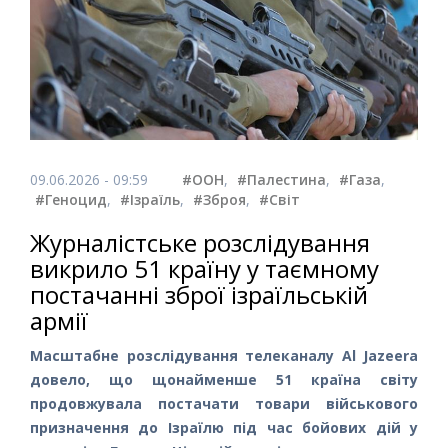
09.06.2026 - 09:59
#ООН
,
#Палестина
,
#Газа
,
#Геноцид
,
#Ізраїль
,
#Зброя
,
#Світ
Журналістське розслідування
викрило 51 країну у таємному
постачанні зброї ізраїльській
армії
Масштабне розслідування телеканалу Al Jazeera
довело, що щонайменше 51 країна світу
продовжувала постачати товари військового
призначення до Ізраїлю під час бойових дій у