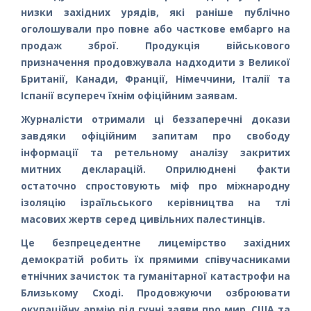
низки західних урядів, які раніше публічно
оголошували про повне або часткове ембарго на
продаж зброї. Продукція військового
призначення продовжувала надходити з Великої
Британії, Канади, Франції, Німеччини, Італії та
Іспанії всупереч їхнім офіційним заявам.
Журналісти отримали ці беззаперечні докази
завдяки офіційним запитам про свободу
інформації та ретельному аналізу закритих
митних декларацій. Оприлюднені факти
остаточно спростовують міф про міжнародну
ізоляцію ізраїльського керівництва на тлі
масових жертв серед цивільних палестинців.
Це безпрецедентне лицемірство західних
демократій робить їх прямими співучасниками
етнічних зачисток та гуманітарної катастрофи на
Близькому Сході. Продовжуючи озброювати
окупаційну армію під гучні заяви про мир, США та