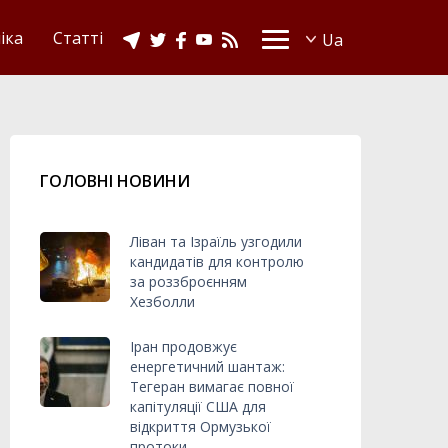
іка
Статті
ГОЛОВНІ НОВИНИ
Ліван та Ізраїль узгодили
кандидатів для контролю
за роззброєнням
Хезболли
Іран продовжує
енергетичний шантаж:
Тегеран вимагає повної
капітуляції США для
відкриття Ормузької
протоки