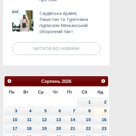
Саудівська Аравія,
Пакистан та Туреччина
підписали Мекканський
оборонний пакт
ЧИТАТИ ВСІ НОВИНИ
Серпень
2026
Пн
Вт
Ср
Чт
Пт
Сб
Нд
1
2
3
4
5
6
7
8
9
10
11
12
13
14
15
16
17
18
19
20
21
22
23