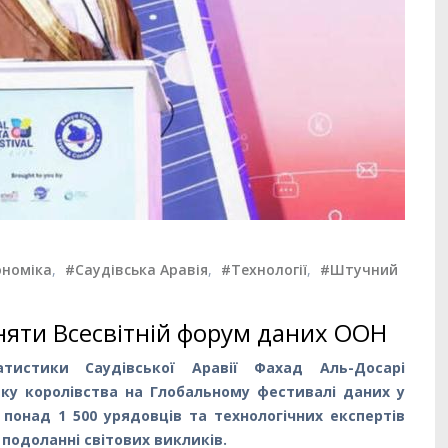
ономіка
,
#Саудівська Аравія
,
#Технології
,
#Штучний
няти Всесвітній форум даних ООН
атистики Саудівської Аравії Фахад Аль-Досарі
ку королівства на Глобальному фестивалі даних у
понад 1 500 урядовців та технологічних експертів
 подоланні світових викликів.