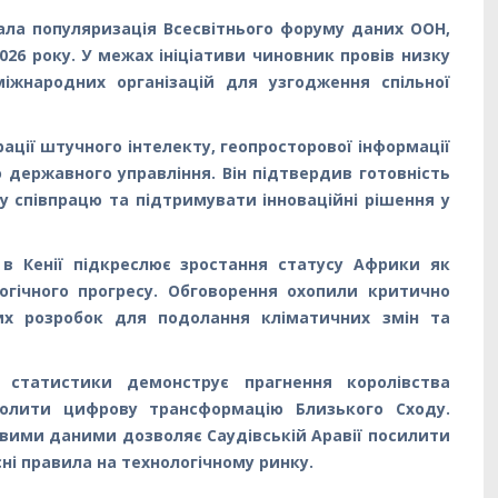
ала популяризація Всесвітнього форуму даних ООН,
2026 року. У межах ініціативи чиновник провів низку
міжнародних організацій для узгодження спільної
рації штучного інтелекту, геопросторової інформації
 державного управління. Він підтвердив готовність
у співпрацю та підтримувати інноваційні рішення у
в Кенії підкреслює зростання статусу Африки як
огічного прогресу. Обговорення охопили критично
их розробок для подолання кліматичних змін та
ї статистики демонструє прагнення королівства
чолити цифрову трансформацію Близького Сходу.
товими даними дозволяє Саудівській Аравії посилити
ні правила на технологічному ринку.