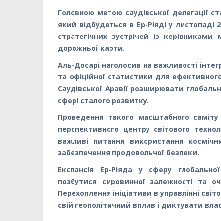
Головною метою саудівської делегації ст
який відбудеться в Ер-Ріяді у листопаді 
стратегічних зустрічей із керівниками 
дорожньої карти.
Аль-Досарі наголосив на важливості інтег
та офіційної статистики для ефективного
Саудівської Аравії розширювати глобальн
сфері сталого розвитку.
Проведення такого масштабного саміту 
перспективного центру світового технол
важливі питання використання космічн
забезпечення продовольчої безпеки.
Експансія Ер-Ріяда у сферу глобально
позбутися сировинної залежності та о
Перехоплення ініціативи в управлінні сві
свій геополітичний вплив і диктувати влас