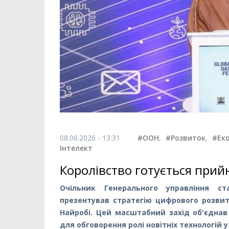
08.06.2026 - 13:31
#ООН
,
#Розвиток
,
#Ек
Інтелект
Королівство готується прий
Очільник Генерального управління ст
презентував стратегію цифрового розвит
Найробі. Цей масштабний захід об'єднав 
для обговорення ролі новітніх технологій у