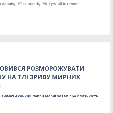
а Аравія
,
#Технології
,
#Штучний Інтелект
МОВИВСЯ РОЗМОРОЖУВАТИ
НУ НА ТЛІ ЗРИВУ МИРНИХ
В
 знімати санкції попри марні заяви про близькість