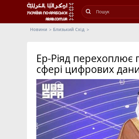
Новини
Близький Схід
Ер-Ріяд перехоплює 
сфері цифрових даних