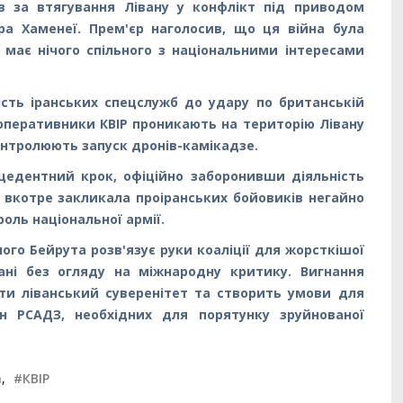
в за втягування Лівану у конфлікт під приводом
ра Хаменеї. Прем'єр наголосив, що ця війна була
е має нічого спільного з національними інтересами
сть іранських спецслужб до удару по британській
и, оперативники КВІР проникають на територію Лівану
онтролюють запуск дронів-камікадзе.
цедентний крок, офіційно заборонивши діяльність
а вкотре закликала проіранських бойовиків негайно
роль національної армії.
ного Бейрута розв'язує руки коаліції для жорсткішої
вані без огляду на міжнародну критику. Вигнання
ти ліванський суверенітет та створить умови для
їн РСАДЗ, необхідних для порятунку зруйнованої
а
,
#КВІР