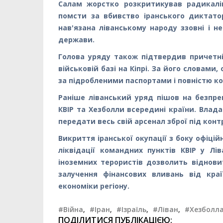
Салам жорстко розкритикував радикалі
помсти за вбивство іранського диктато
нав'язана ліванському народу ззовні і н
держави.
Голова уряду також підтвердив причетні
військовій базі на Кіпрі. За його словам
за підробленими паспортами і повністю к
Раніше ліванський уряд пішов на безпре
КВІР та Хезболли всередині країни. Влад
передати весь свій арсенал зброї під конт
Викриття іранської окупації з боку офіцій
ліквідації командних пунктів КВІР у Лі
іноземних терористів дозволить віднови
залучення фінансових вливань від кра
економіки регіону.
#Війна
,
#Іран
,
#Ізраїль
,
#Ліван
,
#Хезболл
ПОДІЛИТИСЯ ПУБЛІКАЦІЄЮ: