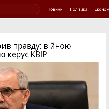
Українські новини
Новини
Політика
Економ
рив правду: війною
ю керує КВІР