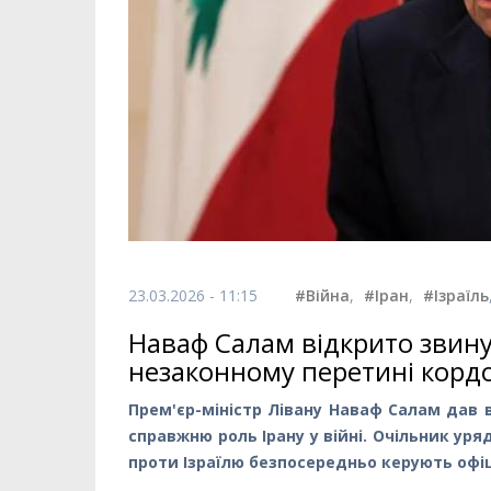
23.03.2026 - 11:15
#Війна
,
#Іран
,
#Ізраїль
Наваф Салам відкрито звину
незаконному перетині корд
Прем'єр-міністр Лівану Наваф Салам дав в
справжню роль Ірану у війні. Очільник ур
проти Ізраїлю безпосередньо керують офіц