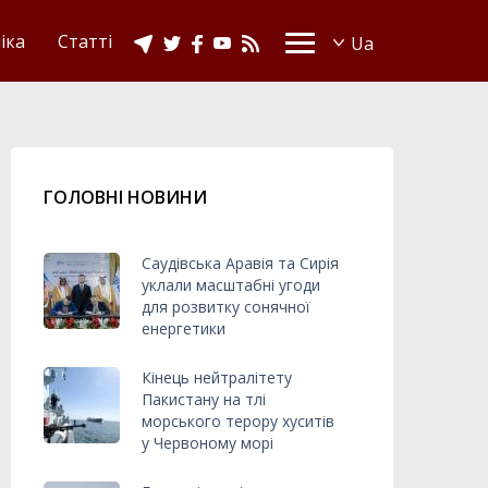
іка
Статті
ГОЛОВНІ НОВИНИ
Саудівська Аравія та Сирія
уклали масштабні угоди
для розвитку сонячної
енергетики
Кінець нейтралітету
Пакистану на тлі
морського терору хуситів
у Червоному морі