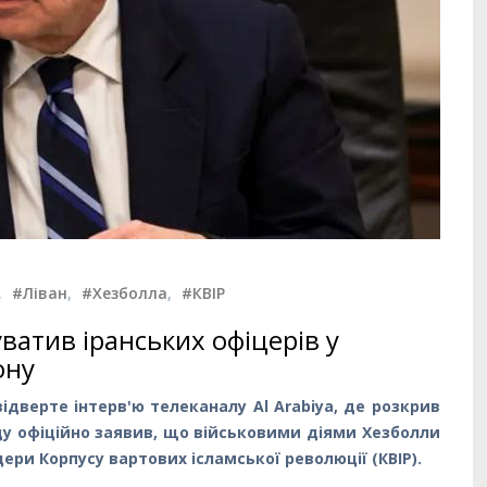
,
#Ліван
,
#Хезболла
,
#КВІР
ватив іранських офіцерів у
ону
ідверте інтерв'ю телеканалу Al Arabiya, де розкрив
яду офіційно заявив, що військовими діями Хезболли
ери Корпусу вартових ісламської революції (КВІР).