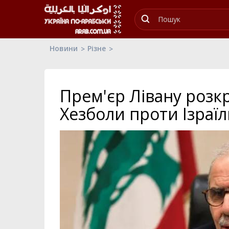
Новини
Різне
Прем'єр Лівану розк
Хезболи проти Ізраїл