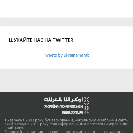
ШУКАЙТЕ НАС НА TWITTER
Tweets by ukraineinarabi
16 вересня 2003 року був заснований, «українсько-арабський сайт»,
який з грудня 2011 року став інформаційним порталом «Україна по-
арабськи».
Головний принцип нашої роботи-абсолютна незалежність,