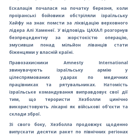
Ескалація почалася на початку березня, коли
проіранські бойовики обстріляли ізраїльську
Хайфу на знак помсти за ліквідацію верховного
лідера Алі Хаменеї. У відповідь ЦАХАЛ розгорнув
безпрецедентну за жорстокістю операцію,
змусивши понад мільйон ліванців стати
біженцями у власній країні.
Правозахисники Amnesty International
звинувачують ізраїльську армію у
цілеспрямованих ударах по медичних
працівниках та рятувальниках. Натомість
ізраїльське командування виправдовує свої дії
тим, що терористи Хезболли цинічно
використовують лікарні як військові об'єкти та
склади зброї.
Зі свого боку, Хезболла продовжує щоденно
випускати десятки ракет по північних регіонах