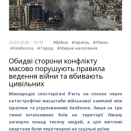
23.03.2026 - 10:43
#Війна
,
#Ізраїль
,
#Ліван
,
#Хезболла
,
#Терор
,
#Мирне населення
Обидві сторони конфлікту
масово порушують правила
ведення війни та вбивають
цивільних
Міжнародні спостерігачі б'ють на сполох через
катастрофічні масштаби військової кампанії між
Ізраїлем та угрупованням Хезболла. Лише за три
тижні інтенсивних боїв на території Лівану
загинуло понад тисячу людей, а цілі житлові
квартали були перетворені на суцільні руїни.