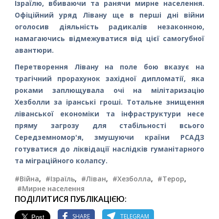
Ізраїлю, вбиваючи та ранячи мирне населення.
Офіційний уряд Лівану ще в перші дні війни
оголосив діяльність радикалів незаконною,
намагаючись відмежуватися від цієї самогубної
авантюри.
Перетворення Лівану на поле бою вказує на
трагічний прорахунок західної дипломатії, яка
роками заплющувала очі на мілітаризацію
Хезболли за іранські гроші. Тотальне знищення
ліванської економіки та інфраструктури несе
пряму загрозу для стабільності всього
Середземномор'я, змушуючи країни РСАДЗ
готуватися до ліквідації наслідків гуманітарного
та міграційного колапсу.
#Війна
,
#Ізраїль
,
#Ліван
,
#Хезболла
,
#Терор
,
#Мирне населення
ПОДІЛИТИСЯ ПУБЛІКАЦІЄЮ:
SHARE
TELEGRAM